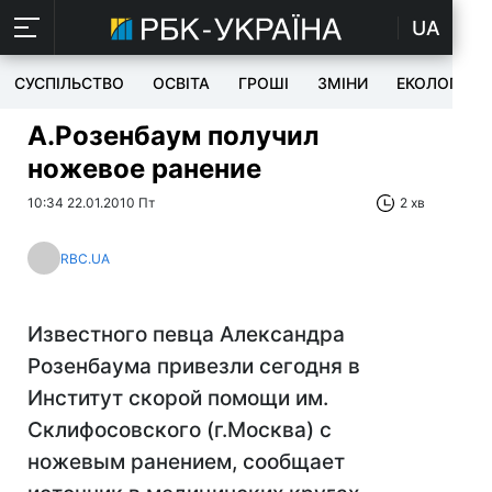
UA
СУСПІЛЬСТВО
ОСВІТА
ГРОШІ
ЗМІНИ
ЕКОЛОГІЯ
А.Розенбаум получил
ножевое ранение
10:34 22.01.2010 Пт
2 хв
RBC.UA
Известного певца Александра
Розенбаума привезли сегодня в
Институт скорой помощи им.
Склифосовского (г.Москва) с
ножевым ранением, сообщает