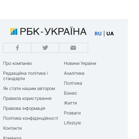
RU
|
UA
Про компанію
Новини України
Редакційна політика і
Аналітика
стандарти
Політика
Як стати нашим автором
Бізнес
Правила користування
Життя
Правова інформація
Розваги
Політика конфіденційності
Lifestyle
Контакти
Команда