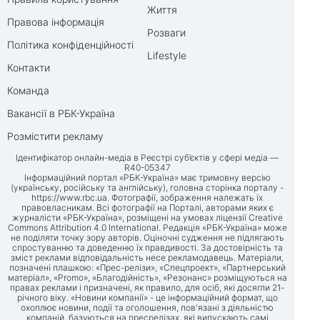
Життя
Правова інформація
Розваги
Політика конфіденційності
Lifestyle
Контакти
Команда
Вакансії в РБК-Україна
Розмістити рекламу
Ідентифікатор онлайн-медіа в Реєстрі суб’єктів у сфері медіа —
R40-05347
Інформаційний портал «РБК-Україна» має тримовну версію
(українську, російську та англійську), головна сторінка порталу -
https://www.rbc.ua
. Фотографії, зображення належать їх
правовласникам. Всі фотографії на Порталі, авторами яких є
журналісти «РБК-Україна», розміщені на умовах ліцензії Creative
Commons Attribution 4.0 International. Редакція «РБК-Україна» може
не поділяти точку зору авторів. Оціночні судження не підлягають
спростуванню та доведенню їх правдивості. За достовірність та
зміст реклами відповідальність несе рекламодавець. Матеріали,
позначені плашкою: «Прес-релізи», «Спецпроект», «Партнерський
матеріал», «Promo», «Благодійність», «Резонанс» розміщуються на
правах реклами і призначені, як правило, для осіб, які досягли 21-
річного віку. «Новини компанії» - це інформаційний формат, що
охоплює новини, події та оголошення, пов'язані з діяльністю
компаній, базуються на пресрелізах, які випускають самі