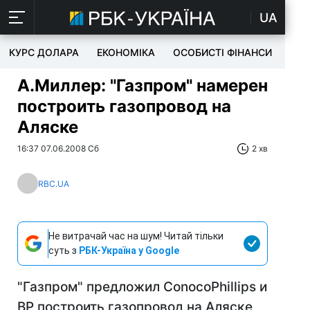
UA
КУРС ДОЛАРА
ЕКОНОМІКА
ОСОБИСТІ ФІНАНСИ
TEC
А.Миллер: "Газпром" намерен
построить газопровод на
Аляске
16:37 07.06.2008 Сб
2 хв
RBC.UA
Не витрачай час на шум! Читай тільки
суть з
РБК-Україна у Google
"Газпром" предложил ConocoPhillips и
BP построить газопровод на Аляске,