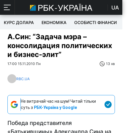
UA
КУРС ДОЛАРА
ЕКОНОМІКА
ОСОБИСТІ ФІНАНСИ
TEC
А.Син: “Задача мэра –
консолидация политических
и бизнес-элит”
17:00 15.11.2010 Пн
13 хв
RBC.UA
Не витрачай час на шум! Читай тільки
суть з
РБК-Україна у Google
Победа представителя
«Батькивщины» Александра Сина на