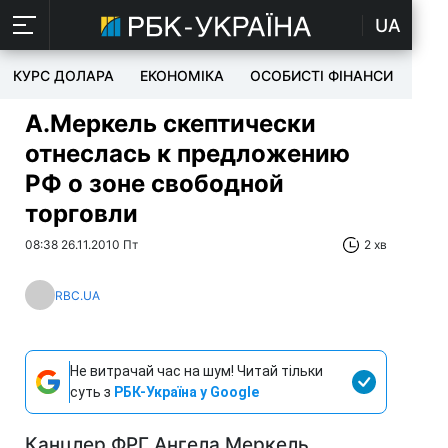
UA
КУРС ДОЛАРА
ЕКОНОМІКА
ОСОБИСТІ ФІНАНСИ
TEC
А.Меркель скептически
отнеслась к предложению
РФ о зоне свободной
торговли
08:38 26.11.2010 Пт
2 хв
RBC.UA
Не витрачай час на шум! Читай тільки
суть з
РБК-Україна у Google
Канцлер ФРГ Ангела Меркель