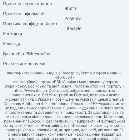
Правила користування
Життя
Правова інформація
Розваги
Політика конфіденційності
Lifestyle
Контакти
Команда
Вакансії в РБК-Україна
Розмістити рекламу
Ідентифікатор онлайн-медіа в Реєстрі суб’єктів у сфері медіа —
R40-05347
Інформаційний портал «РБК-Україна» має тримовну версію
(українську, російську та англійську), головна сторінка порталу -
https://www.rbc.ua
. Фотографії, зображення належать їх
правовласникам. Всі фотографії на Порталі, авторами яких є
журналісти «РБК-Україна», розміщені на умовах ліцензії Creative
Commons Attribution 4.0 International. Редакція «РБК-Україна» може
не поділяти точку зору авторів. Оціночні судження не підлягають
спростуванню та доведенню їх правдивості. За достовірність та
зміст реклами відповідальність несе рекламодавець. Матеріали,
позначені плашкою: «Прес-релізи», «Спецпроект», «Партнерський
матеріал», «Promo», «Благодійність», «Резонанс» розміщуються на
правах реклами і призначені, як правило, для осіб, які досягли 21-
річного віку. «Новини компанії» - це інформаційний формат, що
охоплює новини, події та оголошення, пов'язані з діяльністю