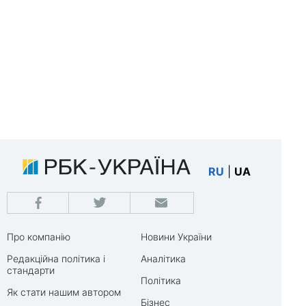
RU
|
UA
Про компанію
Новини України
Редакційна політика і
Аналітика
стандарти
Політика
Як стати нашим автором
Бізнес