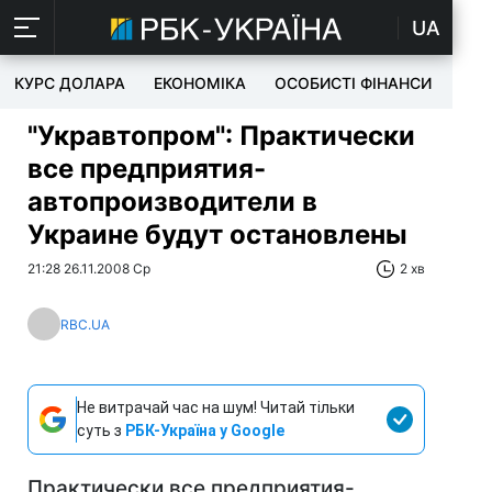
UA
КУРС ДОЛАРА
ЕКОНОМІКА
ОСОБИСТІ ФІНАНСИ
TEC
"Укравтопром": Практически
все предприятия-
автопроизводители в
Украине будут остановлены
21:28 26.11.2008 Ср
2 хв
RBC.UA
Не витрачай час на шум! Читай тільки
суть з
РБК-Україна у Google
Практически все предприятия-