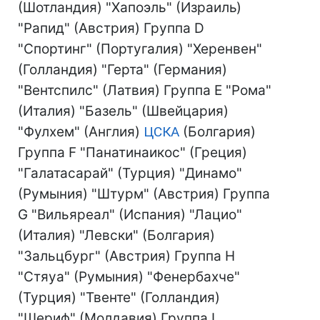
(Шотландия) "Хапоэль" (Израиль)
"Рапид" (Австрия) Группа D
"Спортинг" (Португалия) "Херенвен"
(Голландия) "Герта" (Германия)
"Вентспилс" (Латвия) Группа E "Рома"
(Италия) "Базель" (Швейцария)
"Фулхем" (Англия)
ЦСКА
(Болгария)
Группа F "Панатинаикос" (Греция)
"Галатасарай" (Турция) "Динамо"
(Румыния) "Штурм" (Австрия) Группа
G "Вильяреал" (Испания) "Лацио"
(Италия) "Левски" (Болгария)
"Зальцбург" (Австрия) Группа H
"Стяуа" (Румыния) "Фенербахче"
(Турция) "Твенте" (Голландия)
"Шериф" (Молдавия) Группа I