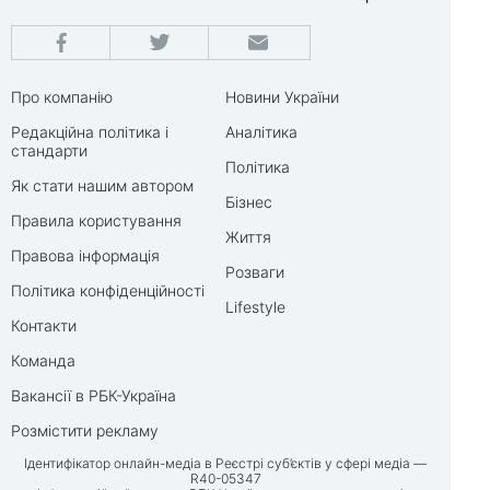
Про компанію
Новини України
Редакційна політика і
Аналітика
стандарти
Політика
Як стати нашим автором
Бізнес
Правила користування
Життя
Правова інформація
Розваги
Політика конфіденційності
Lifestyle
Контакти
Команда
Вакансії в РБК-Україна
Розмістити рекламу
Ідентифікатор онлайн-медіа в Реєстрі суб’єктів у сфері медіа —
R40-05347