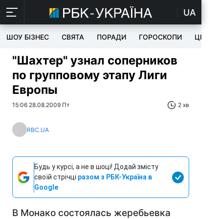
UA
ШОУ БІЗНЕС
СВЯТА
ПОРАДИ
ГОРОСКОПИ
ЦІКАВ
"Шахтер" узнал соперников
по групповому этапу Лиги
Европы
15:06 28.08.2009 Пт
2 хв
RBC.UA
Будь у курсі, а не в шоці! Додай змісту
своїй стрічці
разом з РБК-Україна в
Google
В Монако состоялась жеребьевка