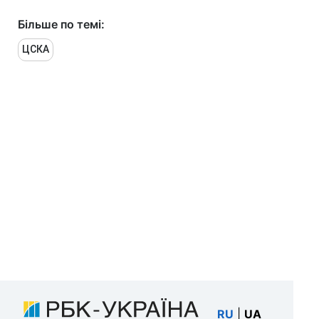
Більше по темі:
ЦСКА
RU
|
UA