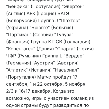
"Бенфика" (Португалия) "Эвертон"
(Англия) АЕК (Греция) БАТЭ
(Белоруссия) Группа J "Шахтер"
(Украина) "Брюгге" (Бельгия)
"Партизан" (Сербия) "Тулуза"
(Франция) Группа K ПСВ (Голландия)
"Копенгаген" (Дания) "Спарта" (Чехия)
ЧФР (Румыния) Группа L "Вердер"
(Германия) "Аустрия" (Австрия)
"Атлетик" (Испания) "Насьонал"
(Португалия) Матчи пройдут 17
сентября, 1 и 22 октября, 5 ноября,
2/3 и 16/17 декабря. Когда это
возможно, игры с участием команд из
одной страны будут разводиться по