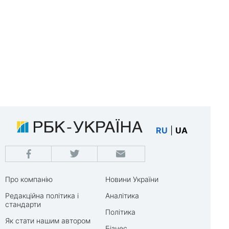
RU
|
UA
Про компанію
Новини України
Редакційна політика і
Аналітика
стандарти
Політика
Як стати нашим автором
Бізнес