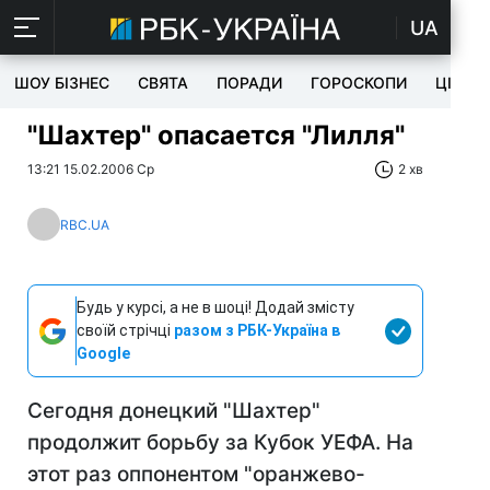
UA
ШОУ БІЗНЕС
СВЯТА
ПОРАДИ
ГОРОСКОПИ
ЦІКАВ
"Шахтер" опасается "Лилля"
13:21 15.02.2006 Ср
2 хв
RBC.UA
Будь у курсі, а не в шоці! Додай змісту
своїй стрічці
разом з РБК-Україна в
Google
Сегодня донецкий "Шахтер"
продолжит борьбу за Кубок УЕФА. На
этот раз оппонентом "оранжево-