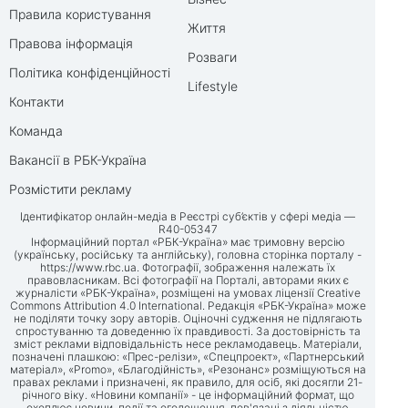
Правила користування
Життя
Правова інформація
Розваги
Політика конфіденційності
Lifestyle
Контакти
Команда
Вакансії в РБК-Україна
Розмістити рекламу
Ідентифікатор онлайн-медіа в Реєстрі суб’єктів у сфері медіа —
R40-05347
Інформаційний портал «РБК-Україна» має тримовну версію
(українську, російську та англійську), головна сторінка порталу -
https://www.rbc.ua
. Фотографії, зображення належать їх
правовласникам. Всі фотографії на Порталі, авторами яких є
журналісти «РБК-Україна», розміщені на умовах ліцензії Creative
Commons Attribution 4.0 International. Редакція «РБК-Україна» може
не поділяти точку зору авторів. Оціночні судження не підлягають
спростуванню та доведенню їх правдивості. За достовірність та
зміст реклами відповідальність несе рекламодавець. Матеріали,
позначені плашкою: «Прес-релізи», «Спецпроект», «Партнерський
матеріал», «Promo», «Благодійність», «Резонанс» розміщуються на
правах реклами і призначені, як правило, для осіб, які досягли 21-
річного віку. «Новини компанії» - це інформаційний формат, що
охоплює новини, події та оголошення, пов'язані з діяльністю