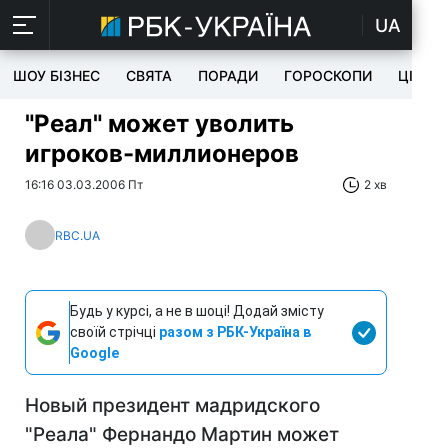
UA
ШОУ БІЗНЕС
СВЯТА
ПОРАДИ
ГОРОСКОПИ
ЦІКАВ
"Реал" может уволить
игроков-миллионеров
16:16 03.03.2006 Пт
2 хв
RBC.UA
Будь у курсі, а не в шоці! Додай змісту
своїй стрічці
разом з РБК-Україна в
Google
Новый президент мадридского
"Реала" Фернандо Мартин может