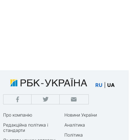
RU
|
UA
Про компанію
Новини України
Редакційна політика і
Аналітика
стандарти
Політика