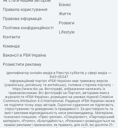
Як стати нашим автором
Бізнес
Правила користування
Життя
Правова інформація
Розваги
Політика конфіденційності
Lifestyle
Контакти
Команда
Вакансії в РБК-Україна
Розмістити рекламу
Ідентифікатор онлайн-медіа в Реєстрі суб’єктів у сфері медіа —
R40-05347
Інформаційний портал «РБК-Україна» має тримовну версію
(українську, російську та англійську), головна сторінка порталу -
https://www.rbc.ua
. Фотографії, зображення належать їх
правовласникам. Всі фотографії на Порталі, авторами яких є
журналісти «РБК-Україна», розміщені на умовах ліцензії Creative
Commons Attribution 4.0 International. Редакція «РБК-Україна» може
не поділяти точку зору авторів. Оціночні судження не підлягають
спростуванню та доведенню їх правдивості. За достовірність та
зміст реклами відповідальність несе рекламодавець. Матеріали,
позначені плашкою: «Прес-релізи», «Спецпроект», «Партнерський
матеріал», «Promo», «Благодійність», «Резонанс» розміщуються на
правах реклами і призначені, як правило, для осіб, які досягли 21-