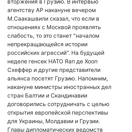
вторжения в Грузию. В интервью
агентству AP накануне вечером
М.Саакашвили сказал, что если в
отношениях с Москвой проявлять
слабость, то это станет "началом
непрекращающейся истории
российских агрессий". На будущей
неделе генсек НАТО Яап де Хооп
Схеффер и другие представители
альянса посетят Грузию. Напомним,
накануне министры иностранных дел
стран Балтии и Скандинавии
договорились сотрудничать с целью
открытия европейской перспективы
для Украины, Молдавии и Грузии.
Главы дипломатических ведомств