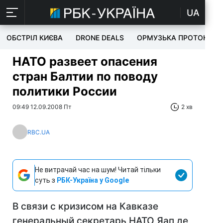
UA
ОБСТРІЛ КИЄВА
DRONE DEALS
ОРМУЗЬКА ПРОТОКА
НАТО развеет опасения
стран Балтии по поводу
политики России
09:49 12.09.2008 Пт
2 хв
RBC.UA
Не витрачай час на шум! Читай тільки
суть з
РБК-Україна у Google
В связи с кризисом на Кавказе
генеральный секретарь НАТО Яап де