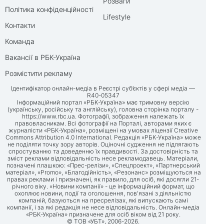
Розваги
Політика конфіденційності
Lifestyle
Контакти
Команда
Вакансії в РБК-Україна
Розмістити рекламу
Ідентифікатор онлайн-медіа в Реєстрі суб’єктів у сфері медіа —
R40-05347
Інформаційний портал «РБК-Україна» має тримовну версію
(українську, російську та англійську), головна сторінка порталу -
https://www.rbc.ua
. Фотографії, зображення належать їх
правовласникам. Всі фотографії на Порталі, авторами яких є
журналісти «РБК-Україна», розміщені на умовах ліцензії Creative
Commons Attribution 4.0 International. Редакція «РБК-Україна» може
не поділяти точку зору авторів. Оціночні судження не підлягають
спростуванню та доведенню їх правдивості. За достовірність та
зміст реклами відповідальність несе рекламодавець. Матеріали,
позначені плашкою: «Прес-релізи», «Спецпроект», «Партнерський
матеріал», «Promo», «Благодійність», «Резонанс» розміщуються на
правах реклами і призначені, як правило, для осіб, які досягли 21-
річного віку. «Новини компанії» - це інформаційний формат, що
охоплює новини, події та оголошення, пов'язані з діяльністю
компаній, базуються на пресрелізах, які випускають самі
компанії, і за які редакція не несе відповідальність. Онлайн-медіа
«РБК-Україна» призначене для осіб віком від 21 року.
© ТОВ «УБТ», 2006-2026.