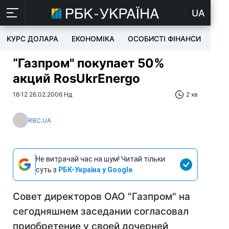
UA
КУРС ДОЛАРА
ЕКОНОМІКА
ОСОБИСТІ ФІНАНСИ
TEC
“Газпром" покупает 50%
акций RosUkrEnergo
16:12 26.02.2006 Нд
2 хв
RBC.UA
Не витрачай час на шум! Читай тільки
суть з
РБК-Україна у Google
Совет директоров ОАО "Газпром" на
сегодняшнем заседании согласовал
приобретение у своей дочерней