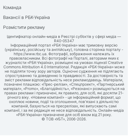
Команда
Вакансії в РБК-Україна
Розмістити рекламу
Ідентифікатор онлайн-медіа в Реєстрі суб’єктів у сфері медіа —
R40-05347
Інформаційний портал «РБК-Україна» має тримовну версію
(українську, російську та англійську), головна сторінка порталу -
https://www.rbc.ua
. Фотографії, зображення належать їх
правовласникам. Всі фотографії на Порталі, авторами яких є
журналісти «РБК-Україна», розміщені на умовах ліцензії Creative
Commons Attribution 4.0 International. Редакція «РБК-Україна» може
не поділяти точку зору авторів. Оціночні судження не підлягають
спростуванню та доведенню їх правдивості. За достовірність та
зміст реклами відповідальність несе рекламодавець. Матеріали,
позначені плашкою: «Прес-релізи», «Спецпроект», «Партнерський
матеріал», «Promo», «Благодійність», «Резонанс» розміщуються на
правах реклами і призначені, як правило, для осіб, які досягли 21-
річного віку. «Новини компанії» - це інформаційний формат, що
охоплює новини, події та оголошення, пов'язані з діяльністю
компаній, базуються на пресрелізах, які випускають самі
компанії, і за які редакція не несе відповідальність. Онлайн-медіа
«РБК-Україна» призначене для осіб віком від 21 року.
© ТОВ «УБТ», 2006-2026.