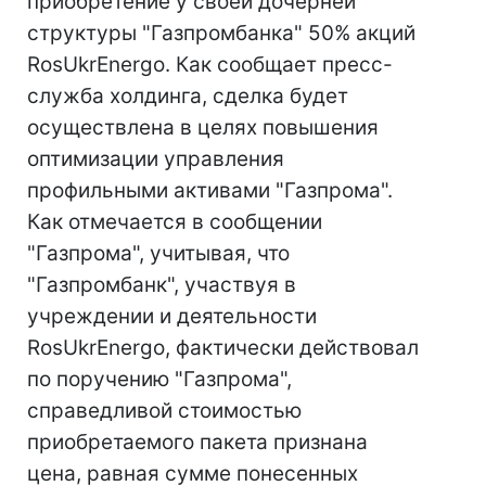
приобретение у своей дочерней
структуры "Газпромбанка" 50% акций
RosUkrEnergo. Как сообщает пресс-
служба холдинга, сделка будет
осуществлена в целях повышения
оптимизации управления
профильными активами "Газпрома".
Как отмечается в сообщении
"Газпрома", учитывая, что
"Газпромбанк", участвуя в
учреждении и деятельности
RosUkrEnergo, фактически действовал
по поручению "Газпрома",
справедливой стоимостью
приобретаемого пакета признана
цена, равная сумме понесенных