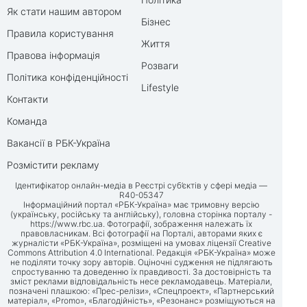
Як стати нашим автором
Бізнес
Правила користування
Життя
Правова інформація
Розваги
Політика конфіденційності
Lifestyle
Контакти
Команда
Вакансії в РБК-Україна
Розмістити рекламу
Ідентифікатор онлайн-медіа в Реєстрі суб’єктів у сфері медіа —
R40-05347
Інформаційний портал «РБК-Україна» має тримовну версію
(українську, російську та англійську), головна сторінка порталу -
https://www.rbc.ua
. Фотографії, зображення належать їх
правовласникам. Всі фотографії на Порталі, авторами яких є
журналісти «РБК-Україна», розміщені на умовах ліцензії Creative
Commons Attribution 4.0 International. Редакція «РБК-Україна» може
не поділяти точку зору авторів. Оціночні судження не підлягають
спростуванню та доведенню їх правдивості. За достовірність та
зміст реклами відповідальність несе рекламодавець. Матеріали,
позначені плашкою: «Прес-релізи», «Спецпроект», «Партнерський
матеріал», «Promo», «Благодійність», «Резонанс» розміщуються на