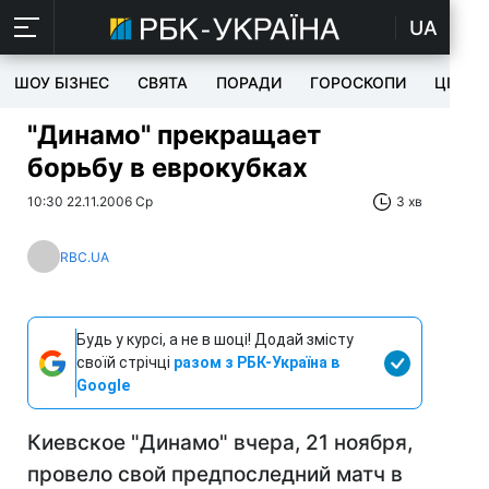
UA
ШОУ БІЗНЕС
СВЯТА
ПОРАДИ
ГОРОСКОПИ
ЦІКАВ
"Динамо" прекращает
борьбу в еврокубках
10:30 22.11.2006 Ср
3 хв
RBC.UA
Будь у курсі, а не в шоці! Додай змісту
своїй стрічці
разом з РБК-Україна в
Google
Киевское "Динамо" вчера, 21 ноября,
провело свой предпоследний матч в