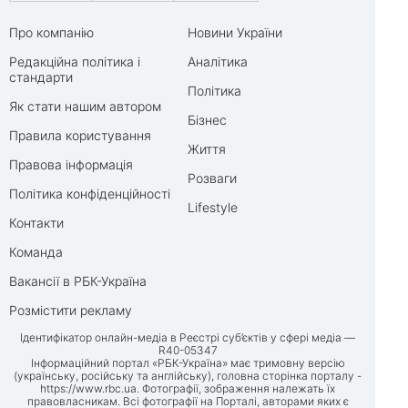
Про компанію
Новини України
Редакційна політика і
Аналітика
стандарти
Політика
Як стати нашим автором
Бізнес
Правила користування
Життя
Правова інформація
Розваги
Політика конфіденційності
Lifestyle
Контакти
Команда
Вакансії в РБК-Україна
Розмістити рекламу
Ідентифікатор онлайн-медіа в Реєстрі суб’єктів у сфері медіа —
R40-05347
Інформаційний портал «РБК-Україна» має тримовну версію
(українську, російську та англійську), головна сторінка порталу -
https://www.rbc.ua
. Фотографії, зображення належать їх
правовласникам. Всі фотографії на Порталі, авторами яких є