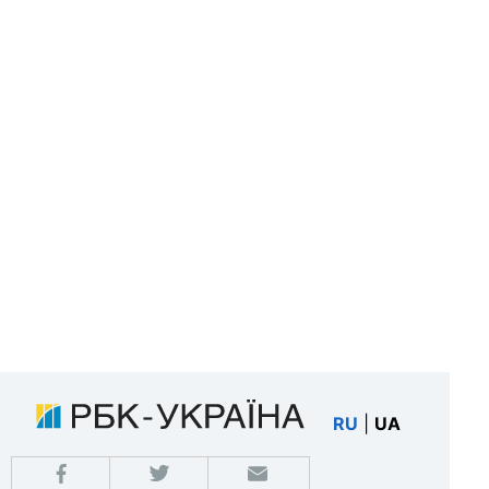
RU
|
UA