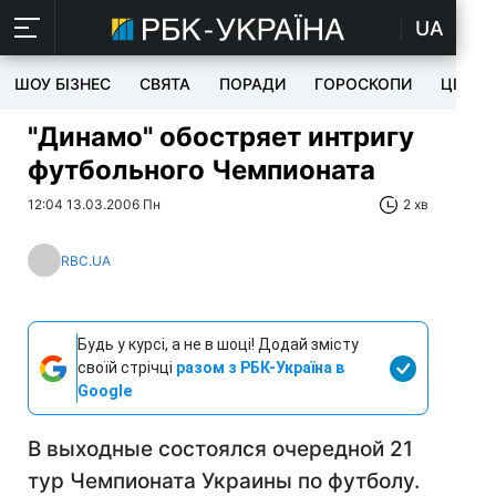
UA
ШОУ БІЗНЕС
СВЯТА
ПОРАДИ
ГОРОСКОПИ
ЦІКАВ
"Динамо" обостряет интригу
футбольного Чемпионата
12:04 13.03.2006 Пн
2 хв
RBC.UA
Будь у курсі, а не в шоці! Додай змісту
своїй стрічці
разом з РБК-Україна в
Google
В выходные состоялся очередной 21
тур Чемпионата Украины по футболу.