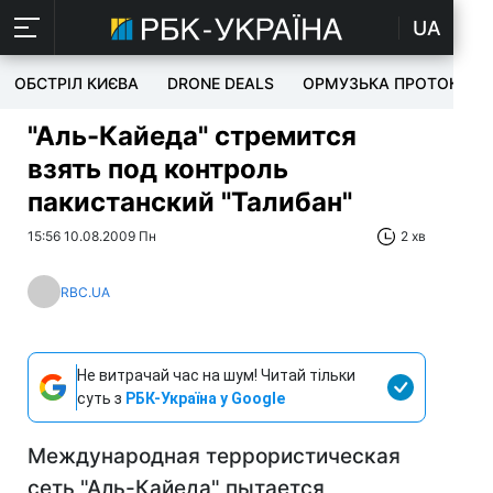
UA
ОБСТРІЛ КИЄВА
DRONE DEALS
ОРМУЗЬКА ПРОТОКА
"Аль-Кайеда" стремится
взять под контроль
пакистанский "Талибан"
15:56 10.08.2009 Пн
2 хв
RBC.UA
Не витрачай час на шум! Читай тільки
суть з
РБК-Україна у Google
Международная террористическая
сеть "Аль-Кайеда" пытается