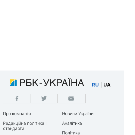
RU
|
UA
Про компанію
Новини України
Редакційна політика і
Аналітика
стандарти
Політика