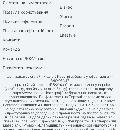
Як стати нашим автором
Бізнес
Правила користування
Життя
Правова інформація
Розваги
Політика конфіденційності
Lifestyle
Контакти
Команда
Вакансії в РБК-Україна
Розмістити рекламу
Ідентифікатор онлайн-медіа в Реєстрі суб’єктів у сфері медіа —
R40-05347
Інформаційний портал «РБК-Україна» має тримовну версію
(українську, російську та англійську), головна сторінка порталу -
https://www.rbc.ua
. Фотографії, зображення належать їх
правовласникам. Всі фотографії на Порталі, авторами яких є
журналісти «РБК-Україна», розміщені на умовах ліцензії Creative
Commons Attribution 4.0 International. Редакція «РБК-Україна» може
не поділяти точку зору авторів. Оціночні судження не підлягають
спростуванню та доведенню їх правдивості. За достовірність та
зміст реклами відповідальність несе рекламодавець. Матеріали,
позначені плашкою: «Прес-релізи», «Спецпроект», «Партнерський
матеріал», «Promo», «Благодійність», «Резонанс» розміщуються на
правах реклами і призначені, як правило, для осіб, які досягли 21-