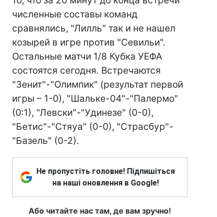
то, что за 20 минут до конца встречи
численные составы команд
сравнялись, "Лилль" так и не нашел
козырей в игре против "Севильи".
Остальные матчи 1/8 Кубка УЕФА
состоятся сегодня. Встречаются
"Зенит"-"Олимпик" (результат первой
игры – 1-0), "Шальке-04"-"Палермо"
(0:1), "Левски"-"Удинезе" (0-0),
"Бетис"-"Стяуа" (0-0), "Страсбур"-
"Базель" (0-2).
Не пропустіть головне! Підпишіться
на наші оновлення в Google!
Або читайте нас там, де вам зручно!