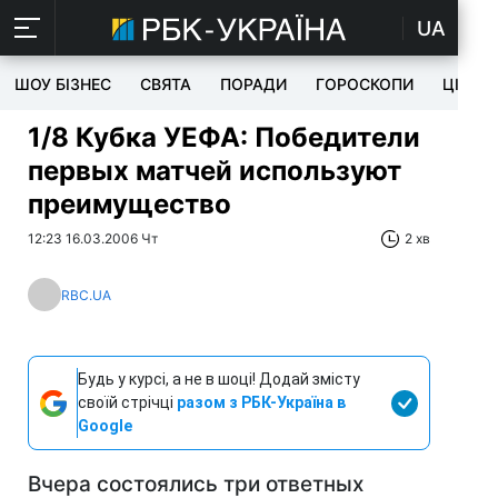
UA
ШОУ БІЗНЕС
СВЯТА
ПОРАДИ
ГОРОСКОПИ
ЦІКАВ
1/8 Кубка УЕФА: Победители
первых матчей используют
преимущество
12:23 16.03.2006 Чт
2 хв
RBC.UA
Будь у курсі, а не в шоці! Додай змісту
своїй стрічці
разом з РБК-Україна в
Google
Вчера состоялись три ответных