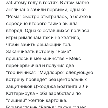
забитому голу в гостях. В этом матче
англичане забили первыми, однако
"Рома" быстро отыгралась, а ближе к
середине второго тайма вышла
вперед. Однако оставшихся полчаса
игры римлянам так и не хватило,
чтобы забить решающий гол.
Заканчивать встречу "Роме"
пришлось в меньшинстве - Мекс
перенервничал и получил два
"горчичника". "Мидлсбро" следующую
встречу проведет без центральных
защитников Джорджа Боатенга и Ли
Кэттермоула - оба заработали по
"лишней" желтой карточке.
Бухарестский "Рапид" также сумел