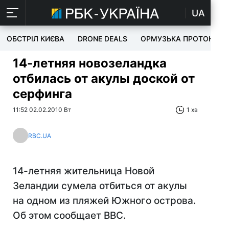
UA
ОБСТРІЛ КИЄВА
DRONE DEALS
ОРМУЗЬКА ПРОТОКА
14-летняя новозеландка
отбилась от акулы доской от
серфинга
11:52 02.02.2010 Вт
1 хв
RBC.UA
14-летняя жительница Новой
Зеландии сумела отбиться от акулы
на одном из пляжей Южного острова.
Об этом сообщает ВВС.