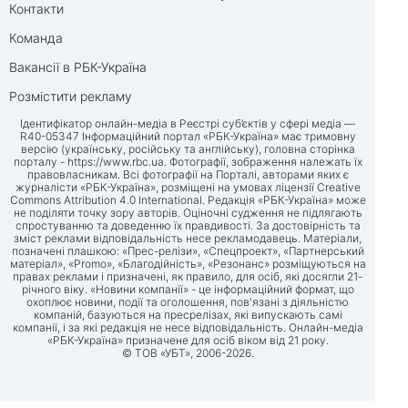
Контакти
Команда
Вакансії в РБК-Україна
Розмістити рекламу
Ідентифікатор онлайн-медіа в Реєстрі суб’єктів у сфері медіа —
R40-05347 Інформаційний портал «РБК-Україна» має тримовну
версію (українську, російську та англійську), головна сторінка
порталу -
https://www.rbc.ua
. Фотографії, зображення належать їх
правовласникам. Всі фотографії на Порталі, авторами яких є
журналісти «РБК-Україна», розміщені на умовах ліцензії Creative
Commons Attribution 4.0 International. Редакція «РБК-Україна» може
не поділяти точку зору авторів. Оціночні судження не підлягають
спростуванню та доведенню їх правдивості. За достовірність та
зміст реклами відповідальність несе рекламодавець. Матеріали,
позначені плашкою: «Прес-релізи», «Спецпроект», «Партнерський
матеріал», «Promo», «Благодійність», «Резонанс» розміщуються на
правах реклами і призначені, як правило, для осіб, які досягли 21-
річного віку. «Новини компанії» - це інформаційний формат, що
охоплює новини, події та оголошення, пов'язані з діяльністю
компаній, базуються на пресрелізах, які випускають самі
компанії, і за які редакція не несе відповідальність. Онлайн-медіа
«РБК-Україна» призначене для осіб віком від 21 року.
© ТОВ «УБТ», 2006-2026.