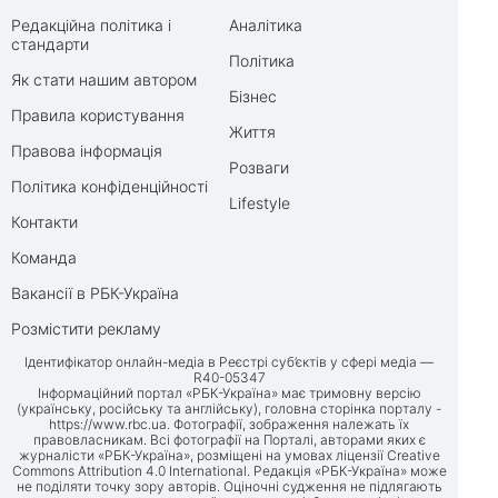
Редакційна політика і
Аналітика
стандарти
Політика
Як стати нашим автором
Бізнес
Правила користування
Життя
Правова інформація
Розваги
Політика конфіденційності
Lifestyle
Контакти
Команда
Вакансії в РБК-Україна
Розмістити рекламу
Ідентифікатор онлайн-медіа в Реєстрі суб’єктів у сфері медіа —
R40-05347
Інформаційний портал «РБК-Україна» має тримовну версію
(українську, російську та англійську), головна сторінка порталу -
https://www.rbc.ua
. Фотографії, зображення належать їх
правовласникам. Всі фотографії на Порталі, авторами яких є
журналісти «РБК-Україна», розміщені на умовах ліцензії Creative
Commons Attribution 4.0 International. Редакція «РБК-Україна» може
не поділяти точку зору авторів. Оціночні судження не підлягають