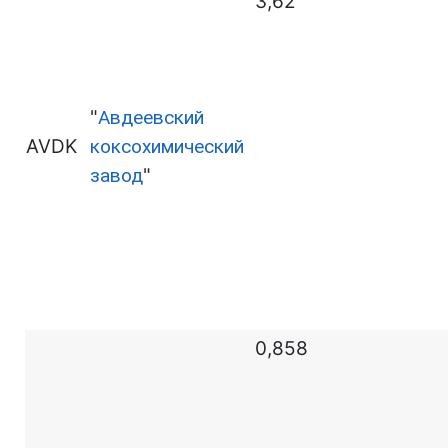
3,62
"
Авдеевский
AVDK
коксохимический
завод
"
0,858