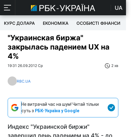
UA
КУРС ДОЛАРА
ЕКОНОМІКА
ОСОБИСТІ ФІНАНСИ
TEC
"Украинская биржа"
закрылась падением UX на
4%
19:31 26.09.2012 Ср
2 хв
RBC.UA
Не витрачай час на шум! Читай тільки
суть з
РБК-Україна у Google
Индекс "Украинской биржи"
завершил день падением на 4% - до