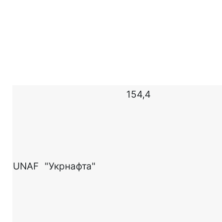
154,4
UNAF
"Укрнафта"