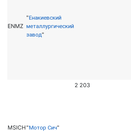
"
Енакиевский
ENMZ
металлургический
завод
"
2 203
MSICH
"
Мотор Сич
"