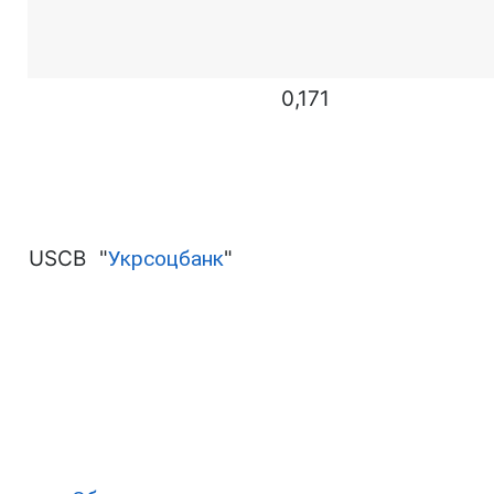
0,171
USCB
"
Укрсоцбанк
"