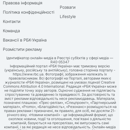
Правова інформація
Розваги
Політика конфіденційності
Lifestyle
Контакти
Команда
Вакансії в РБК-Україна
Розмістити рекламу
Ідентифікатор онлайн-медіа в Реєстрі суб’єктів у сфері медіа —
R40-05347
Інформаційний портал «РБК-Україна» має тримовну версію
(українську, російську та англійську), головна сторінка порталу -
https://www.rbc.ua
. Фотографії, зображення належать їх
правовласникам. Всі фотографії на Порталі, авторами яких є
журналісти «РБК-Україна», розміщені на умовах ліцензії Creative
Commons Attribution 4.0 International. Редакція «РБК-Україна» може
не поділяти точку зору авторів. Оціночні судження не підлягають
спростуванню та доведенню їх правдивості. За достовірність та
зміст реклами відповідальність несе рекламодавець. Матеріали,
позначені плашкою: «Прес-релізи», «Спецпроект», «Партнерський
матеріал», «Promo», «Благодійність», «Резонанс» розміщуються на
правах реклами і призначені, як правило, для осіб, які досягли 21-
річного віку. «Новини компанії» - це інформаційний формат, що
охоплює новини, події та оголошення, пов'язані з діяльністю
компаній, базуються на пресрелізах, які випускають самі
компанії, і за які редакція не несе відповідальність. Онлайн-медіа