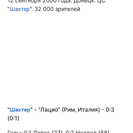
12 сентября 2000 года. Донецк. ЦС
"
Шахтер
". 32 000 зрителей
"
Шахтер
" - "Лацио" (Рим, Италия) - 0:3
(0:1)
Голы: 0:1 Лопес (27), 0:2 Недвед (68),