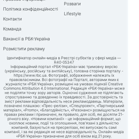
Розваги
Політика конфіденційності
Lifestyle
Контакти
Команда
Вакансії в РБК-Україна
Розмістити рекламу
Ідентифікатор онлайн-медіа в Реєстрі суб’єктів у сфері медіа —
R40-05347
Інформаційний портал «РБК-Україна» має тримовну версію
(українську, російську та англійську), головна сторінка порталу -
https://www.rbc.ua
. Фотографії, зображення належать їх
правовласникам. Всі фотографії на Порталі, авторами яких є
журналісти «РБК-Україна», розміщені на умовах ліцензії Creative
Commons Attribution 4.0 International. Редакція «РБК-Україна» може
не поділяти точку зору авторів. Оціночні судження не підлягають
спростуванню та доведенню їх правдивості. За достовірність та
зміст реклами відповідальність несе рекламодавець. Матеріали,
позначені плашкою: «Прес-релізи», «Спецпроект», «Партнерський
матеріал», «Promo», «Благодійність», «Резонанс» розміщуються на
правах реклами і призначені, як правило, для осіб, які досягли 21-
річного віку. «Новини компанії» - це інформаційний формат, що
охоплює новини, події та оголошення, пов'язані з діяльністю
компаній, базуються на пресрелізах, які випускають самі
компанії, і за які редакція не несе відповідальність. Онлайн-медіа
«РБК-Україна» призначене для осіб віком від 21 року.