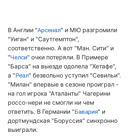
В Англии "
Арсенал
" и МЮ разгромили
"Уиган" и "Саутгемптон",
соответственно. А вот "Ман. Сити" и
"
Челси
" очки потеряли. В Примере
"Барса" на выезде одолела "Хетафе",
а "
Реал
" безвольно уступил "Севильи".
"Милан" впервые в сезоне проиграл -
на гол игрока "Аталанты" Чагерини
россо-нери не смогли ни чем
ответить. В Германии "
Бавария
" и
дортмундская "Боруссия" синхронно
выиграли.