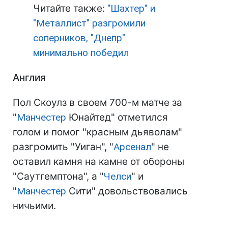
Читайте также:
"Шахтер" и
"Металлист" разгромили
соперников, "Днепр"
минимально победил
Англия
Пол Скоулз в своем 700-м матче за
"
Манчестер
Юнайтед" отметился
голом и помог "красным дьяволам"
разгромить "Уиган", "
Арсенал
" не
оставил камня на камне от обороны
"Саутгемптона", а "
Челси
" и
"
Манчестер
Сити" довольствовались
ничьими.