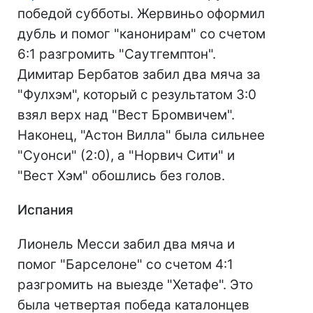
победой субботы. Жервиньо оформил
дубль и помог "канонирам" со счетом
6:1 разгромить "Саутгемптон".
Димитар Бербатов забил два мяча за
"Фулхэм", который с результатом 3:0
взял верх над "Вест Бромвичем".
Наконец, "Астон Вилла" была сильнее
"Суонси" (2:0), а "Норвич Сити" и
"Вест Хэм" обошлись без голов.
Испания
Лионель Месси забил два мяча и
помог "Барселоне" со счетом 4:1
разгромить на выезде "Хетафе". Это
была четвертая победа каталонцев