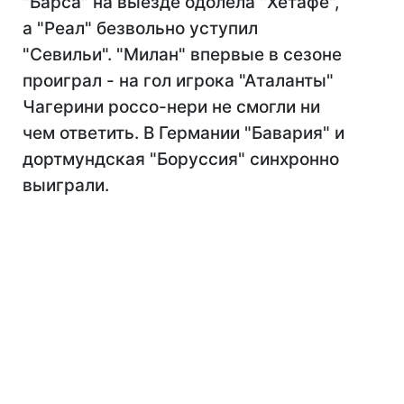
"Барса" на выезде одолела "Хетафе",
а "Реал" безвольно уступил
"Севильи". "Милан" впервые в сезоне
проиграл - на гол игрока "Аталанты"
Чагерини россо-нери не смогли ни
чем ответить. В Германии "Бавария" и
дортмундская "Боруссия" синхронно
выиграли.