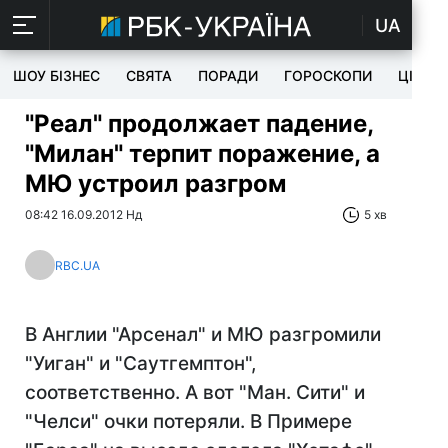
UA
ШОУ БІЗНЕС
СВЯТА
ПОРАДИ
ГОРОСКОПИ
ЦІКАВ
"Реал" продолжает падение,
"Милан" терпит поражение, а
МЮ устроил разгром
08:42 16.09.2012 Нд
5 хв
RBC.UA
В Англии "Арсенал" и МЮ разгромили
"Уиган" и "Саутгемптон",
соответственно. А вот "Ман. Сити" и
"Челси" очки потеряли. В Примере