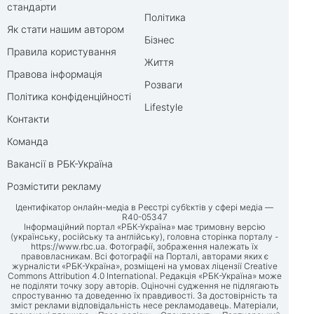
стандарти
Політика
Як стати нашим автором
Бізнес
Правила користування
Життя
Правова інформація
Розваги
Політика конфіденційності
Lifestyle
Контакти
Команда
Вакансії в РБК-Україна
Розмістити рекламу
Ідентифікатор онлайн-медіа в Реєстрі суб’єктів у сфері медіа —
R40-05347
Інформаційний портал «РБК-Україна» має тримовну версію
(українську, російську та англійську), головна сторінка порталу -
https://www.rbc.ua
. Фотографії, зображення належать їх
правовласникам. Всі фотографії на Порталі, авторами яких є
журналісти «РБК-Україна», розміщені на умовах ліцензії Creative
Commons Attribution 4.0 International. Редакція «РБК-Україна» може
не поділяти точку зору авторів. Оціночні судження не підлягають
спростуванню та доведенню їх правдивості. За достовірність та
зміст реклами відповідальність несе рекламодавець. Матеріали,