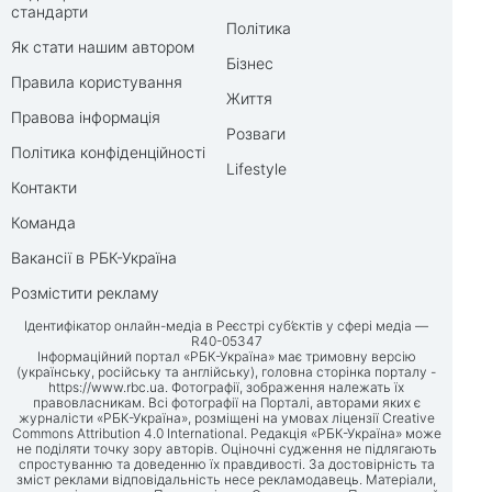
стандарти
Політика
Як стати нашим автором
Бізнес
Правила користування
Життя
Правова інформація
Розваги
Політика конфіденційності
Lifestyle
Контакти
Команда
Вакансії в РБК-Україна
Розмістити рекламу
Ідентифікатор онлайн-медіа в Реєстрі суб’єктів у сфері медіа —
R40-05347
Інформаційний портал «РБК-Україна» має тримовну версію
(українську, російську та англійську), головна сторінка порталу -
https://www.rbc.ua
. Фотографії, зображення належать їх
правовласникам. Всі фотографії на Порталі, авторами яких є
журналісти «РБК-Україна», розміщені на умовах ліцензії Creative
Commons Attribution 4.0 International. Редакція «РБК-Україна» може
не поділяти точку зору авторів. Оціночні судження не підлягають
спростуванню та доведенню їх правдивості. За достовірність та
зміст реклами відповідальність несе рекламодавець. Матеріали,