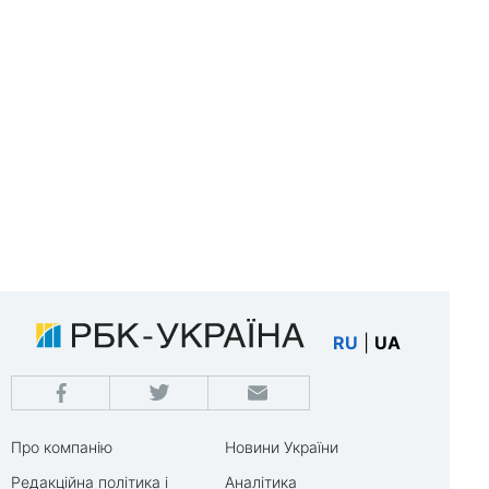
RU
|
UA
Про компанію
Новини України
Редакційна політика і
Аналітика