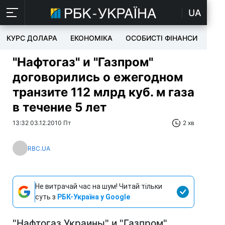
UA
КУРС ДОЛАРА
ЕКОНОМІКА
ОСОБИСТІ ФІНАНСИ
TEC
"Нафтогаз" и "Газпром"
договорились о ежегодном
транзите 112 млрд куб. м газа
в течение 5 лет
13:32 03.12.2010 Пт
2 хв
RBC.UA
Не витрачай час на шум! Читай тільки
суть з
РБК-Україна у Google
"Нафтогаз Украины" и "Газпром"