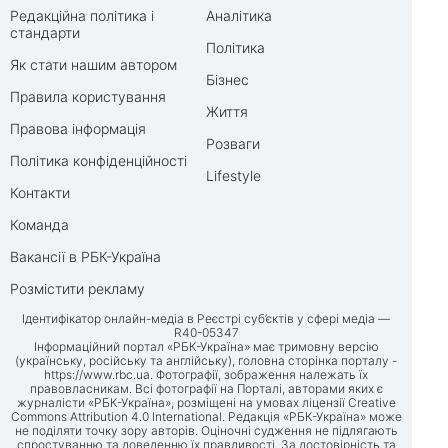
Редакційна політика і
Аналітика
стандарти
Політика
Як стати нашим автором
Бізнес
Правила користування
Життя
Правова інформація
Розваги
Політика конфіденційності
Lifestyle
Контакти
Команда
Вакансії в РБК-Україна
Розмістити рекламу
Ідентифікатор онлайн-медіа в Реєстрі суб’єктів у сфері медіа —
R40-05347
Інформаційний портал «РБК-Україна» має тримовну версію
(українську, російську та англійську), головна сторінка порталу -
https://www.rbc.ua
. Фотографії, зображення належать їх
правовласникам. Всі фотографії на Порталі, авторами яких є
журналісти «РБК-Україна», розміщені на умовах ліцензії Creative
Commons Attribution 4.0 International. Редакція «РБК-Україна» може
не поділяти точку зору авторів. Оціночні судження не підлягають
спростуванню та доведенню їх правдивості. За достовірність та