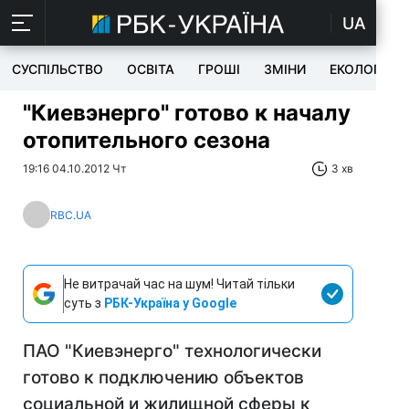
UA
СУСПІЛЬСТВО
ОСВІТА
ГРОШІ
ЗМІНИ
ЕКОЛОГІЯ
"Киевэнерго" готово к началу
отопительного сезона
19:16 04.10.2012 Чт
3 хв
RBC.UA
Не витрачай час на шум! Читай тільки
суть з
РБК-Україна у Google
ПАО "Киевэнерго" технологически
готово к подключению объектов
социальной и жилищной сферы к