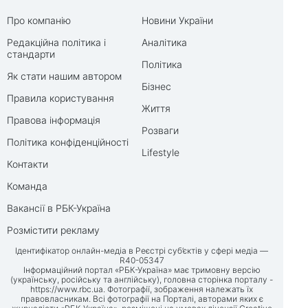
Про компанію
Новини України
Редакційна політика і
Аналітика
стандарти
Політика
Як стати нашим автором
Бізнес
Правила користування
Життя
Правова інформація
Розваги
Політика конфіденційності
Lifestyle
Контакти
Команда
Вакансії в РБК-Україна
Розмістити рекламу
Ідентифікатор онлайн-медіа в Реєстрі суб’єктів у сфері медіа —
R40-05347
Інформаційний портал «РБК-Україна» має тримовну версію
(українську, російську та англійську), головна сторінка порталу -
https://www.rbc.ua
. Фотографії, зображення належать їх
правовласникам. Всі фотографії на Порталі, авторами яких є