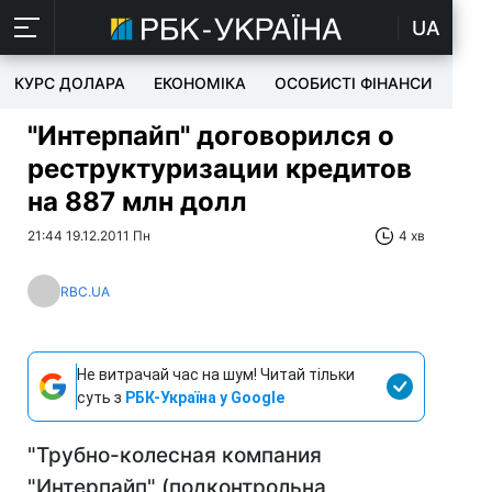
UA
КУРС ДОЛАРА
ЕКОНОМІКА
ОСОБИСТІ ФІНАНСИ
TEC
"Интерпайп" договорился о
реструктуризации кредитов
на 887 млн долл
21:44 19.12.2011 Пн
4 хв
RBC.UA
Не витрачай час на шум! Читай тільки
суть з
РБК-Україна у Google
"Трубно-колесная компания
"Интерпайп" (подконтрольна