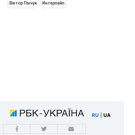
Віктор Пінчук
Интерпайп
RU
|
UA