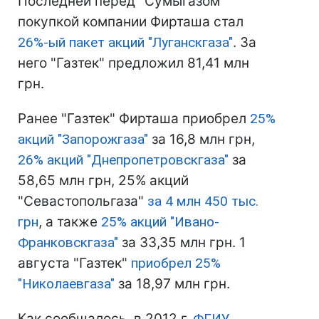
Последней перед "Сумыгазом"
покупкой компании Фирташа стал
26%-ый пакет акций "Луганскгаза"
. За
него "Газтек" предложил 81,41 млн
грн.
Ранее "Газтек" Фирташа приобрел
25%
акций "Запорожгаза"
за 16,8 млн грн,
26% акций "Днепропетровскгаза"
за
58,65 млн грн, 25% акций
"Севастопольгаза"
за 4 млн 450 тыс.
грн
, а также
25% акций "Ивано-
Франковскгаза"
за 33,35 млн грн. 1
августа "Газтек"
приобрел 25%
"Николаевгаза"
за 18,97 млн грн.
Как сообщалось, в 2012 г.
ФГИУ