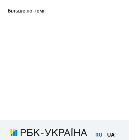
Більше по темі:
RU
|
UA