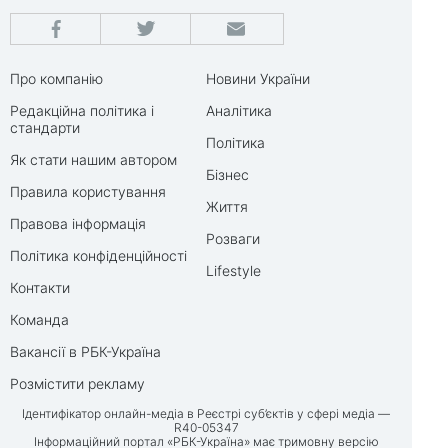
Про компанію
Новини України
Редакційна політика і
Аналітика
стандарти
Політика
Як стати нашим автором
Бізнес
Правила користування
Життя
Правова інформація
Розваги
Політика конфіденційності
Lifestyle
Контакти
Команда
Вакансії в РБК-Україна
Розмістити рекламу
Ідентифікатор онлайн-медіа в Реєстрі суб’єктів у сфері медіа —
R40-05347
Інформаційний портал «РБК-Україна» має тримовну версію