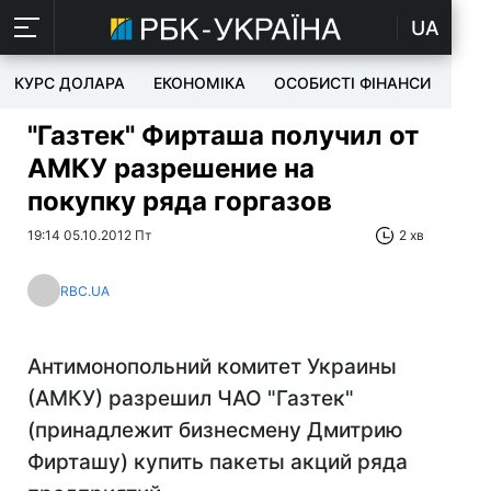
UA
КУРС ДОЛАРА
ЕКОНОМІКА
ОСОБИСТІ ФІНАНСИ
TEC
"Газтек" Фирташа получил от
АМКУ разрешение на
покупку ряда горгазов
19:14 05.10.2012 Пт
2 хв
RBC.UA
Антимонопольний комитет Украины
(АМКУ) разрешил ЧАО "Газтек"
(принадлежит бизнесмену Дмитрию
Фирташу) купить пакеты акций ряда