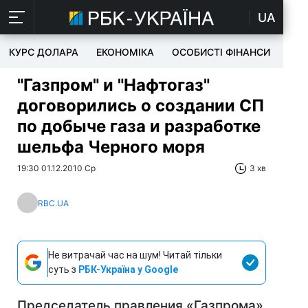
UA
КУРС ДОЛАРА
ЕКОНОМІКА
ОСОБИСТІ ФІНАНСИ
TEC
"Газпром" и "Нафтогаз"
договорились о создании СП
по добыче газа и разработке
шельфа Черного моря
19:30 01.12.2010 Ср
3 хв
RBC.UA
Не витрачай час на шум! Читай тільки
суть з
РБК-Україна у Google
Председатель правления «Газпрома»