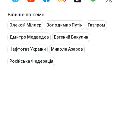
Більше по темі:
Олексій Міллєр
Володимир Путін
Газпром
Дмитро Медведєв
Евгений Бакулин
Нафтогаз України
Микола Азаров
Російська Федерація