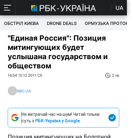
UA
ОБСТРІЛ КИЄВА
DRONE DEALS
ОРМУЗЬКА ПРОТОКА
"Единая Россия": Позиция
митингующих будет
услышана государством и
обществом
16:54 10.12.2011 Сб
3 хв
RBC.UA
Не витрачай час на шум! Читай тільки
суть з
РБК-Україна у Google
Позиция митингующих на Болотной