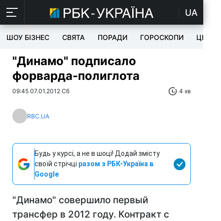
UA
ШОУ БІЗНЕС
СВЯТА
ПОРАДИ
ГОРОСКОПИ
ЦІКАВ
"Динамо" подписало
форварда-полиглота
09:45 07.01.2012 Сб
4 хв
RBC.UA
Будь у курсі, а не в шоці! Додай змісту
своїй стрічці
разом з РБК-Україна в
Google
"Динамо" совершило первый
трансфер в 2012 году. Контракт с