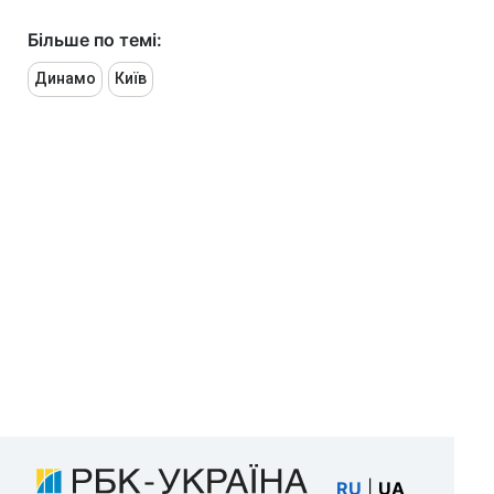
Більше по темі:
Динамо
Київ
RU
|
UA