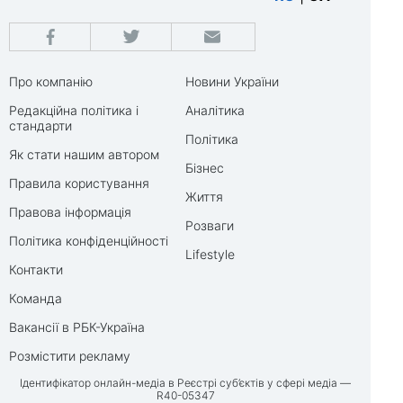
Про компанію
Новини України
Редакційна політика і
Аналітика
стандарти
Політика
Як стати нашим автором
Бізнес
Правила користування
Життя
Правова інформація
Розваги
Політика конфіденційності
Lifestyle
Контакти
Команда
Вакансії в РБК-Україна
Розмістити рекламу
Ідентифікатор онлайн-медіа в Реєстрі суб’єктів у сфері медіа —
R40-05347