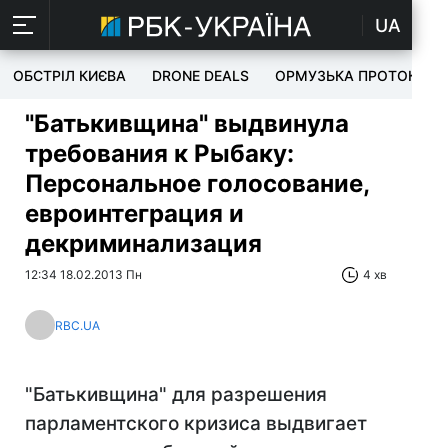
UA
ОБСТРІЛ КИЄВА
DRONE DEALS
ОРМУЗЬКА ПРОТОКА
"Батькивщина" выдвинула
требования к Рыбаку:
Персональное голосование,
евроинтеграция и
декриминализация
12:34 18.02.2013 Пн
4 хв
RBC.UA
"Батькивщина" для разрешения
парламентского кризиса выдвигает