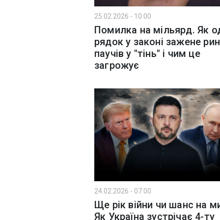
25.02.2026 - 10:00
Помилка на мільярд. Як о
рядок у законі зажене ри
паучів у "тінь" і чим це
загрожує
24.02.2026 - 07:00
Ще рік війни чи шанс на м
Як Україна зустрічає 4-ту