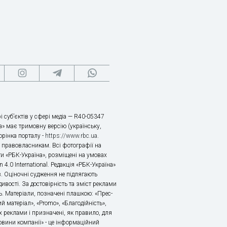
і суб’єктів у сфері медіа — R40-05347
» має тримовну версію (українську,
торінка порталу -
https://www.rbc.ua
.
х правовласникам. Всі фотографії на
ти «РБК-Україна», розміщені на умовах
n 4.0 International. Редакція «РБК-Україна»
в. Оціночні судження не підлягають
ивості. За достовірність та зміст реклами
ь. Матеріали, позначені плашкою: «Прес-
й матеріал», «Promo», «Благодійність»,
 реклами і призначені, як правило, для
«Новини компанії» - це інформаційний