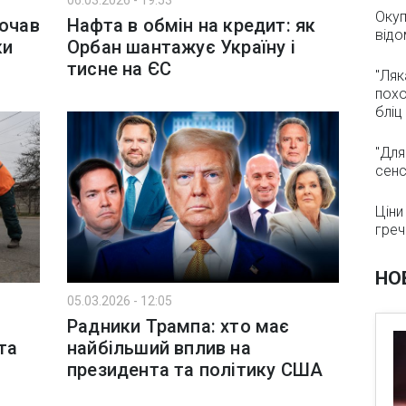
06.03.2026 - 19:53
Окуп
почав
Нафта в обмін на кредит: як
відо
ки
Орбан шантажує Україну і
тисне на ЄС
"Ляк
похо
бліц
"Для
сенс
Ціни
греч
НО
05.03.2026 - 12:05
Радники Трампа: хто має
та
найбільший вплив на
президента та політику США