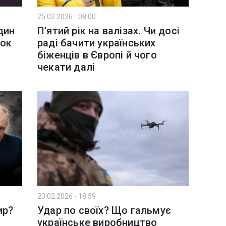
25.02.2026 - 08:00
дин
П’ятий рік на валізах. Чи досі
нок
раді бачити українських
біженців в Європі й чого
чекати далі
23.02.2026 - 18:59
ир?
Удар по своїх? Що гальмує
українське виробництво