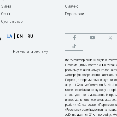
Зміни
Смачно
Освіта
Гороскопи
Суспільство
UA
EN
RU
Розмістити рекламу
Ідентифікатор онлайн-медіа в Реєстр
Інформаційний портал «РБК-Україна
російську та англійську), головна с
Фотографії, зображення належать ї
Порталі, авторами яких є журналіс
ліцензії Creative Commons Attributio
може не поділяти точку зору авторі
спростуванню та доведенню їх правд
відповідальність несе рекламодавец
релізи», «Спецпроект», «Партнерськи
«Резонанс» розміщуються на правах
осіб, які досягли 21-річного віку. 