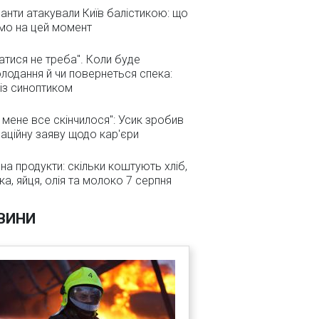
анти атакували Київ балістикою: що
мо на цей момент
атися не треба". Коли буде
лодання й чи повернеться спека:
 із синоптиком
 мене все скінчилося": Усик зробив
аційну заяву щодо кар'єри
 на продукти: скільки коштують хліб,
ка, яйця, олія та молоко 7 серпня
ВИНИ