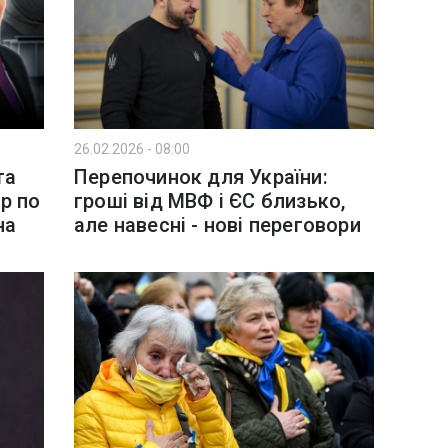
26.02.2026 - 08:00
та
Перепочинок для України:
р по
гроші від МВФ і ЄС близько,
на
але навесні - нові переговори