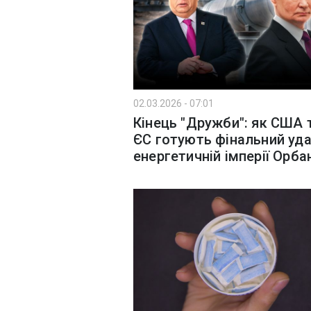
02.03.2026 - 07:01
Кінець "Дружби": як США 
ЄС готують фінальний уда
енергетичній імперії Орба