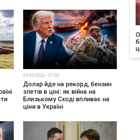
О
б
ц
04.03.2026 - 07:00
Долар йде на рекорд, бензин
аїні
злетів в ціні: як війна на
ати
Близькому Сході впливає на
ціни в Україні