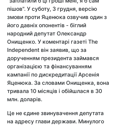
"заплатили б ці гроші мені, я б сам
пішов". У суботу, 3 грудня, версію
змови проти Яценюка озвучив один з
його давніх опонентів - біглий
народний депутат Олександр
Онищенко. У коментарі газеті
The
Independent
він заявив, що за
дорученням президента займався
організацією та фінансуванням
кампанії по дискредитації Арсенія
Яценюка. За словами Онищенка, вона
тривала 10 місяців і обійшлася в 30
млн. доларів.
Це не єдине звинувачення депутата
на адресу глави держави. Минулого