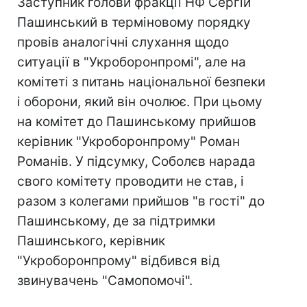
Заступник голови фракції НФ Сергій
Пашинський в терміновому порядку
провів аналогічні слухання щодо
ситуації в "Укроборонпромі", але на
комітеті з питань національної безпеки
і оборони, який він очолює. При цьому
на комітет до Пашинському прийшов
керівник "Укроборонпрому" Роман
Романів. У підсумку, Соболєв нарада
свого комітету проводити не став, і
разом з колегами прийшов "в гості" до
Пашинському, де за підтримки
Пашинського, керівник
"Укроборонпрому" відбився від
звинувачень "Самопомочі".