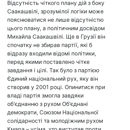
Відсутність чіткого плану дій з боку
Саакашвілі, зрозумілої логіки може
пояснюватися не лише відсутністю
цього плану, а політичним досвідом
Михайла Саакашвілі. Ще в Грузії він
спочатку не збирав партії, які б
відразу входили відомі політики,
перед якими поставлено чітке
завдання і цілі. Так було з партією
Єдиний національний рух, яку він
створив у 2001 році. Опинитися при
владі партія змогла завдяки
об'єднанню з рухом Об'єднані
демократи, Союзом Національної
солідарності та молодіжним рухом
Кмара – усіма, хто виступав проти