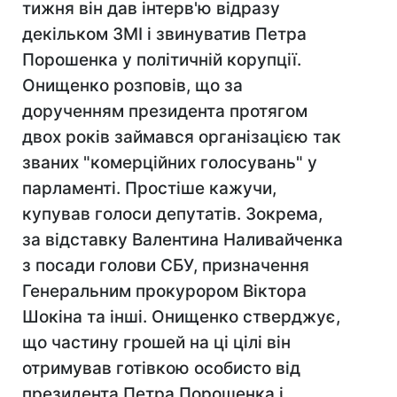
тижня він дав інтерв'ю відразу
декільком ЗМІ і звинуватив Петра
Порошенка у політичній корупції.
Онищенко розповів, що за
дорученням президента протягом
двох років займався організацією так
званих "комерційних голосувань" у
парламенті. Простіше кажучи,
купував голоси депутатів. Зокрема,
за відставку Валентина Наливайченка
з посади голови СБУ, призначення
Генеральним прокурором Віктора
Шокіна та інші. Онищенко стверджує,
що частину грошей на ці цілі він
отримував готівкою особисто від
президента Петра Порошенка і