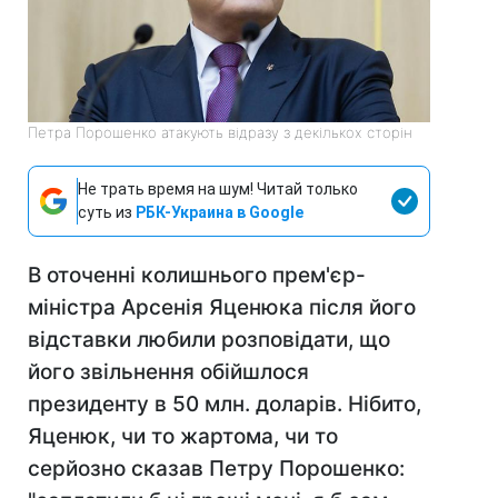
Петра Порошенко атакують відразу з декількох сторін
Не трать время на шум! Читай только
суть из
РБК-Украина в Google
В оточенні колишнього прем'єр-
міністра Арсенія Яценюка після його
відставки любили розповідати, що
його звільнення обійшлося
президенту в 50 млн. доларів. Нібито,
Яценюк, чи то жартома, чи то
серйозно сказав Петру Порошенко: