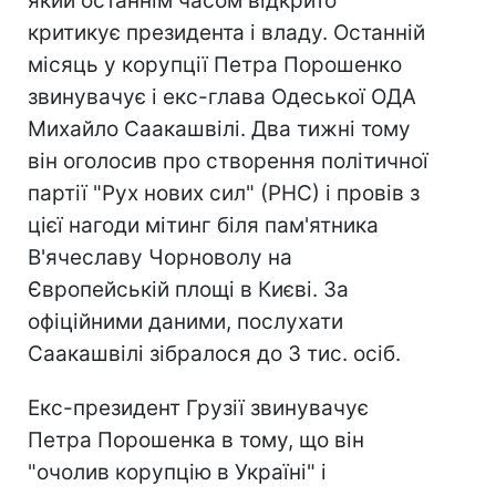
який останнім часом відкрито
критикує президента і владу. Останній
місяць у корупції Петра Порошенко
звинувачує і екс-глава Одеської ОДА
Михайло Саакашвілі. Два тижні тому
він оголосив про створення політичної
партії "Рух нових сил" (РНС) і провів з
цієї нагоди мітинг біля пам'ятника
В'ячеславу Чорноволу на
Європейській площі в Києві. За
офіційними даними, послухати
Саакашвілі зібралося до 3 тис. осіб.
Екс-президент Грузії звинувачує
Петра Порошенка в тому, що він
"очолив корупцію в Україні" і