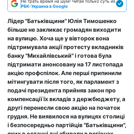
Не трать время на шум! Читай только суть из
РБК-Украина в Google
Лідер "Батьківщини" Юлія Тимошенко
більше не закликає громадян виходити
на вулицю. Хоча ще у вівторок вона
підтримувала акції протесту вкладників
банку "Михайлівський" і готова була
підтримати анонсовану на 17 листопада
акцію профспілок. Але перші припинили
мітингувати після того, як парламент з
подачі президента прийняв закон про
компенсації їх вкладів з держбюджету, а
другі перенесли свою акцію на початок
грудня. Не виявилося на вулицях столиці
і безпосередньо партійців "Батьківщини",
яких в останні дні збирали в регіонах.