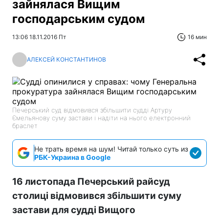
зайнялася Вищим
господарським судом
13:06 18.11.2016 Пт
16 мин
АЛЕКСЕЙ КОНСТАНТИНОВ
Печерський суд відмовився збільшити судді Артуру
Ємельянову суму застави і надіти на нього електронний
браслет
Не трать время на шум! Читай только суть из
РБК-Украина в Google
16 листопада Печерський райсуд
столиці відмовився збільшити суму
застави для судді Вищого