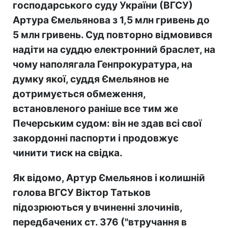
господарського суду
України (ВГСУ)
Артура Ємельянов
а з 1,5 млн гривень до
5 млн гривень. Суд повторно відмовився
надіти на суддю електронний браслет, на
чому наполягала Генпрокуратура, на
думку якої, суддя Ємельянов не
дотримується обмеження,
встановлен
ого раніше все тим же
Печерським судом: він не здав всі свої
закордонні паспорти і продовжує
чинити тиск на свідка.
Як відомо, Артур Ємельянов і колишній
голова ВГСУ Віктор Татьков
підозрюються у вчиненні злочинів,
передбачених ст. 376 ("втручання в