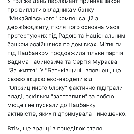
У той же день парламент прийняв закон
про виплати вкладникам банку
"Михайлівського" компенсацій з
держбюджету, після чого основна маса
протестуючих під Радою та Національним
банком розійшлися по домівках. Мітинги
під Нацбанком продовжила тільки партія
Вадима Рабиновича та Сергія Мураєва
"За життя". У "Батьківщині" впевнені, що
своєю акцією екс-нардепи від
"Опозиційного блоку" фактично підіграли
владі, оскільки "застовпили" за собою
місце і не пускали до Нацбанку
активістів, яких підтримувала Тимошенко.
Втім, ще вранці в понеділок стало