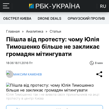
RU
ОБСТРЕЛ КИЕВА
DRONE DEALS
ОРМУЗСКИЙ ПРОЛИВ
Главная
»
Аналитика
»
Статьи
Піішла від протесту: чому Юлія
Тимошенко більше не закликає
громадян мітингувати
18:36 18.11.2016 Пт
8 мин
МАКСИМ КАМЕНЕВ
Юлія Тимошенко так і не вивела своїх прихильників на акції
протесту в центрі Києва