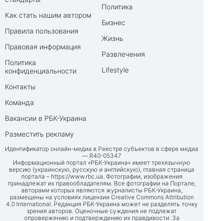
Политика
Как стать нашим автором
Бизнес
Правила пользования
Жизнь
Правовая информация
Развлечения
Политика
Lifestyle
конфиденциальности
Контакты
Команда
Вакансии в РБК-Украина
Разместить рекламу
Идентификатор онлайн-медиа в Реестре субъектов в сфере медиа
— R40-05347
Информационный портал «РБК-Украина» имеет трехязычную
версию (украинскую, русскую и английскую), главная страница
портала –
https://www.rbc.ua
. Фотографии, изображения
принадлежат их правообладателям. Все фотографии на Портале,
авторами которых являются журналисты РБК-Украина,
размещены на условиях лицензии Creative Commons Attribution
4.0 International. Редакция РБК-Украина может не разделять точку
зрения авторов. Оценочные суждения не подлежат
опровержению и подтверждению их правдивости. За