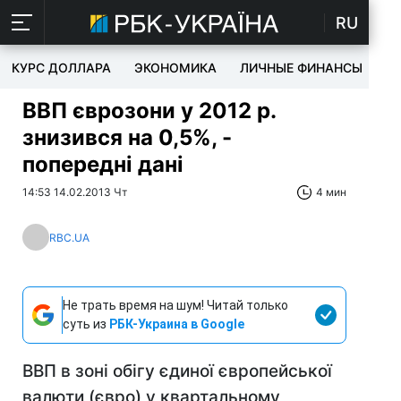
RU
КУРС ДОЛЛАРА
ЭКОНОМИКА
ЛИЧНЫЕ ФИНАНСЫ
T
ВВП єврозони у 2012 р.
знизився на 0,5%, -
попередні дані
14:53 14.02.2013 Чт
4 мин
RBC.UA
Не трать время на шум! Читай только
суть из
РБК-Украина в Google
ВВП в зоні обігу єдиної європейської
валюти (євро) у квартальному