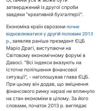
Останній усе ж може бути
затверджений із другої спроби
завдяки "креативній бухгалтерії".
Економіка країн єврозони
почне
відновлюватися у другій половині 2013
р.
, заявляв раніше президент ЄЦБ
Маріо Драгі, виступаючи на
Світовому економічному форумі в
Давосі. "Всі індекси вказують на
істотне поліпшення фінансової
ситуації", - наголошував глава ЄЦБ.
При цьому він додав, що зміцнення
фінансового ринку наразі не вплинуло
на стан економіки в цілому. За його
словами, початок 2013 р. виглядає