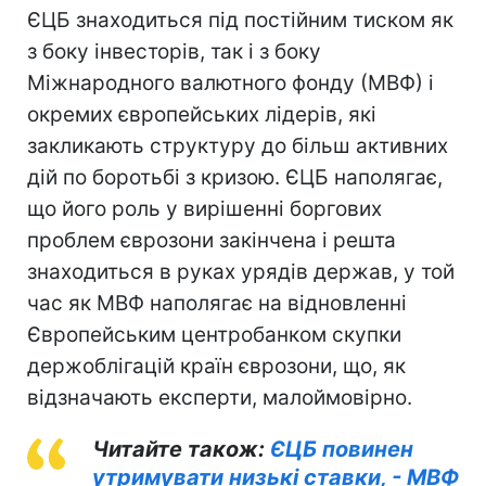
ЄЦБ знаходиться під постійним тиском як
з боку інвесторів, так і з боку
Міжнародного валютного фонду (МВФ) і
окремих європейських лідерів, які
закликають структуру до більш активних
дій по боротьбі з кризою. ЄЦБ наполягає,
що його роль у вирішенні боргових
проблем єврозони закінчена і решта
знаходиться в руках урядів держав, у той
час як МВФ наполягає на відновленні
Європейським центробанком скупки
держоблігацій країн єврозони, що, як
відзначають експерти, малоймовірно.
Читайте також:
ЄЦБ повинен
утримувати низькі ставки, - МВФ