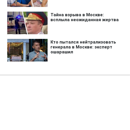
Главная
»
Аналитика
»
Статьи
Бюджетний iPhone буде
коштувати не дорожче 150 дол
14:01 10.01.2013 Чт
3 мин
RBC.UA