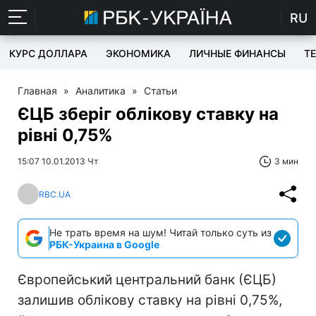
RU
КУРС ДОЛЛАРА
ЭКОНОМИКА
ЛИЧНЫЕ ФИНАНСЫ
T
Главная
»
Аналитика
»
Статьи
ЄЦБ зберіг облікову ставку на
рівні 0,75%
15:07 10.01.2013 Чт
3 мин
RBC.UA
Не трать время на шум! Читай только суть из
РБК-Украина в Google
Європейський центральний банк (ЄЦБ)
залишив облікову ставку на рівні 0,75%,