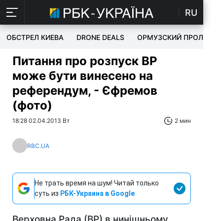
RU
ОБСТРЕЛ КИЕВА
DRONE DEALS
ОРМУЗСКИЙ ПРОЛИВ
Питання про розпуск ВР
може бути винесено на
референдум, - Єфремов
(фото)
18:28 02.04.2013 Вт
2 мин
RBC.UA
Не трать время на шум! Читай только
суть из
РБК-Украина в Google
Верховна Рада (ВР) в нинішньому