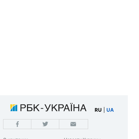
RU
|
UA