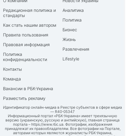
О компании
Новости Украины
Редакционная политика и
Аналитика
стандарты
Политика
Как стать нашим автором
Бизнес
Правила пользования
Жизнь
Правовая информация
Развлечения
Политика
Lifestyle
конфиденциальности
Контакты
Команда
Вакансии в РБК-Украина
Разместить рекламу
Идентификатор онлайн-медиа в Реестре субъектов в сфере медиа
— R40-05347
Информационный портал «РБК-Украина» имеет трехязычную
версию (украинскую, русскую и английскую), главная страница
портала –
https://www.rbc.ua
. Фотографии, изображения
принадлежат их правообладателям. Все фотографии на Портале,
авторами которых являются журналисты РБК-Украина,