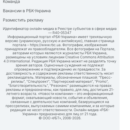
Команда
Вакансии в РБК-Украина
Разместить рекламу
Идентификатор онлайн-медиа в Реестре субъектов в сфере медиа
— R40-05347
Информационный портал «РБК-Украина» имеет трехязычную
версию (украинскую, русскую и английскую), главная страница
портала –
https://www.rbc.ua
. Фотографии, изображения
принадлежат их правообладателям. Все фотографии на Портале,
авторами которых являются журналисты РБК-Украина,
размещены на условиях лицензии Creative Commons Attribution
4.0 International. Редакция РБК-Украина может не разделять точку
зрения авторов. Оценочные суждения не подлежат
опровержению и подтверждению их правдивости. За
достоверность и содержание рекламы ответственность несет
рекламодатель. Материалы, обозначенные плашкой: "Пресс-
релизы", "Спецпроект", "Партнерский материал", "Promo",
"Благотворительность", "Резонанс" размещаются на правах
рекламы и предназначены, как правило, для лиц, достигших 21-
летнего возраста. «Новости компании» – это информационный
формат, охватывающий новости, события и объявления,
связанные с деятельностью компаний, базирующиеся на
прессрелизах, выпускаемых самими компаниями, и за которые
редакция не несет ответственности. Онлайн-медиа «РБК-
Украина» предназначено для лиц от 21 года.
© ООО «УБТ», 2006-2026.