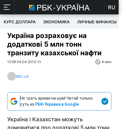
RU
КУРС ДОЛЛАРА
ЭКОНОМИКА
ЛИЧНЫЕ ФИНАНСЫ
T
Україна розраховує на
додаткові 5 млн тонн
транзиту казахської нафти
12:58 04.04.2013 Чт
4 мин
RBC.UA
Не трать время на шум! Читай только
суть из
РБК-Украина в Google
Україна і Казахстан можуть
домовитися про додаткові 5 млн тонн