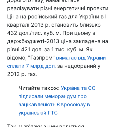
дорогого газу, намагається
реалізувати різні енергетичні проекти.
Ціна на російський газ для України в І
кварталі 2013 р. становить близько
432 дол./тис. куб. м. При цьому в
держбюджеті-2013 ціна закладена на
рівні 421 дол. за 1 тис. куб. м. Як
відомо, "Газпром"
вимагає від України
сплати 7 млрд дол.
за недобраний у
2012 р. газ.
Читайте також:
Україна та ЄС
підписали меморандум про
зацікавленість Євросоюзу в
українській ГТС
Так, у зв'язку з цим ведуться