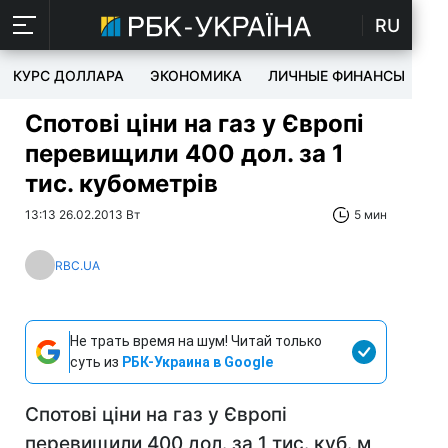
RU
КУРС ДОЛЛАРА
ЭКОНОМИКА
ЛИЧНЫЕ ФИНАНСЫ
T
Спотові ціни на газ у Європі
перевищили 400 дол. за 1
тис. кубометрів
13:13 26.02.2013 Вт
5 мин
RBC.UA
Не трать время на шум! Читай только
суть из
РБК-Украина в Google
Спотові ціни на газ у Європі
перевищили 400 дол. за 1 тис. куб. м,