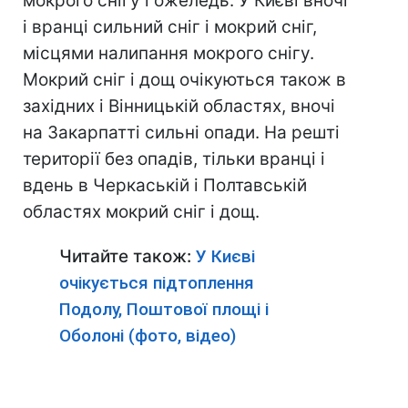
мокрого снігу і ожеледь. У Києві вночі
і вранці сильний сніг і мокрий сніг,
місцями налипання мокрого снігу.
Мокрий сніг і дощ очікуються також в
західних і Вінницькій областях, вночі
на Закарпатті сильні опади. На решті
території без опадів, тільки вранці і
вдень в Черкаській і Полтавській
областях мокрий сніг і дощ.
Читайте також:
У Києві
очікується підтоплення
Подолу, Поштової площі і
Оболоні (фото, відео)