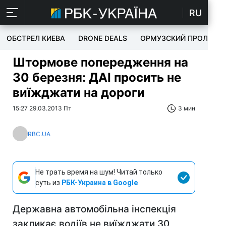
RU
ОБСТРЕЛ КИЕВА
DRONE DEALS
ОРМУЗСКИЙ ПРОЛИВ
Штормове попередження на
30 березня: ДАІ просить не
виїжджати на дороги
15:27 29.03.2013 Пт
3 мин
RBC.UA
Не трать время на шум! Читай только
суть из
РБК-Украина в Google
Державна автомобільна інспекція
закликає водіїв не виїжджати 30