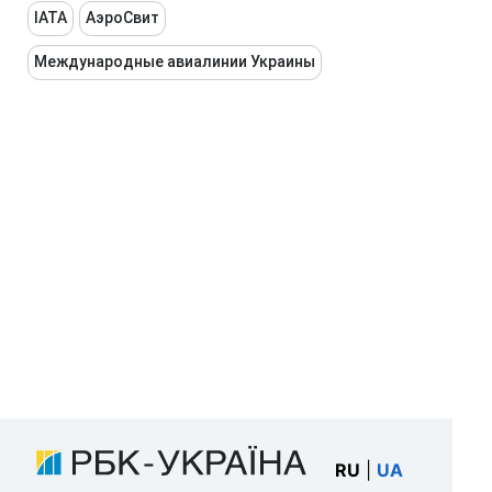
IATA
АэроСвит
Международные авиалинии Украины
RU
|
UA