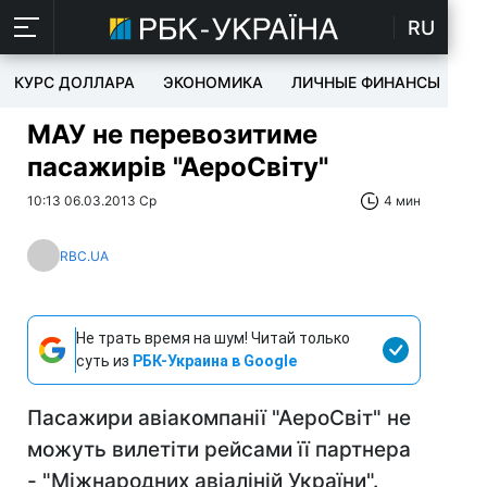
RU
КУРС ДОЛЛАРА
ЭКОНОМИКА
ЛИЧНЫЕ ФИНАНСЫ
T
МАУ не перевозитиме
пасажирів "АероСвіту"
10:13 06.03.2013 Ср
4 мин
RBC.UA
Не трать время на шум! Читай только
суть из
РБК-Украина в Google
Пасажири авіакомпанії "АероСвіт" не
можуть вилетіти рейсами її партнера
- "Міжнародних авіаліній України".