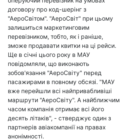
оперуючий перевізник на умовах
договору про код-шерінг з
"АероСвітом". "АероСвіт" при цьому
залишиться маркетинговим
перевізником, тобто, як і раніше,
зможе продавати квитки на ці рейси.
Ще в січні цього року в МАУ
повідомляли, що виконають
зобов'язання "АероСвіту" перед
пасажирами в повному обсязі. "МАУ
вже перейшли всі найпривабливіші
маршрути "АероСвіту". А найближчим
часом компанія отримає всі його
десять літаків", - стверджує один з
партнерів авіакомпанії на правах
анонімності.