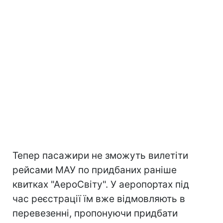
Тепер пасажири не зможуть вилетіти
рейсами МАУ по придбаних раніше
квитках "АероСвіту". У аеропортах під
час реєстрації їм вже відмовляють в
перевезенні, пропонуючи придбати