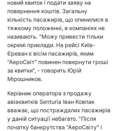
новий квиток і подати заяву на
повернення коштів. Загальну
кількість пасажирів, що опинилися в
тяжкому положенні, в компаніях не
називають. "Можу привести тільки
окремі приклади. На рейсі Київ-
Єреван є вісім пасажирів, яким
"АероСвіт" повинен повернути гроші
за квитки", - говорить Юрій
Мірошников.
Керівник оператора з продажу
авіаквитків Senturia Іван Ковпак
вважає, що постраждалих пасажирів
у даній ситуації небагато. "Після
початку банкрутства "АероСвіту" і