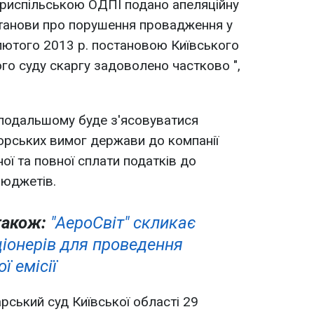
риспільською ОДПІ подано апеляційну
станови про порушення провадження у
 лютого 2013 р. постановою Київського
го суду скаргу задоволено частково ",
 подальшому буде з'ясовуватися
орських вимог держави до компанії
ої та повної сплати податків до
бюджетів.
також:
"АероСвіт" скликає
ціонерів для проведення
ї емісії
рський суд Київської області 29