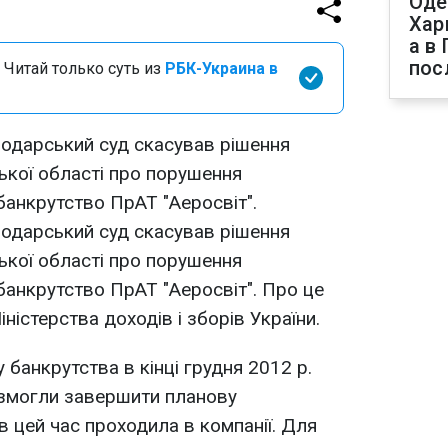
Оде
Хар
а в
пос
 Читай только суть из
РБК-Украина в
подарський суд скасував рішення
ької області про порушення
банкрутство ПрАТ "Аеросвіт".
подарський суд скасував рішення
ької області про порушення
банкрутство ПрАТ "Аеросвіт". Про це
істерства доходів і зборів України.
 банкрутства в кінці грудня 2012 р.
 змогли завершити планову
в цей час проходила в компанії. Для