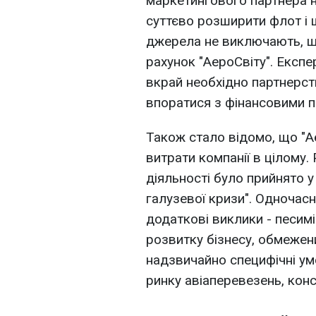
маркетингового партнера н
суттєво розширити флот і ш
джерела не виключають, щ
рахунок "АероСвіту". Експе
вкрай необхідно партнерст
впоратися з фінансовими 
Також стало відомо, що "Ае
витрати компанії в цілому.
діяльності було прийнято у
галузевої кризи". Одночасн
додаткові виклики - песим
розвитку бізнесу, обмежен
надзвичайно специфічні ум
ринку авіаперевезень, конс