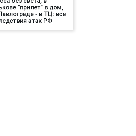
сса без света, в
ькове "прилет" в дом,
 Павлограде - в ТЦ: все
ледствия атак РФ