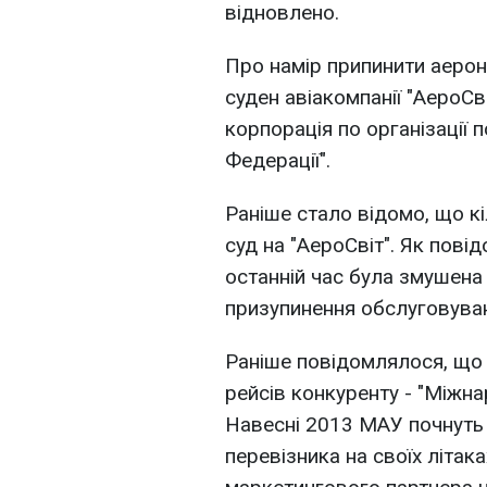
відновлено.
Про намір припинити аерон
суден авіакомпанії "АероС
корпорація по організації п
Федерації".
Раніше стало відомо, що к
суд на "АероСвіт". Як пові
останній час була змушена
призупинення обслуговуван
Раніше повідомлялося, що 
рейсів конкуренту - "Міжна
Навесні 2013 МАУ почнуть 
перевізника на своїх літака