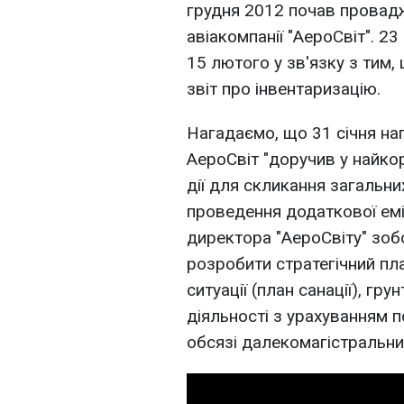
грудня 2012 почав провадж
авіакомпанії "АероСвіт". 23
15 лютого у зв'язку з тим
звіт про інвентаризацію.
Нагадаємо, що 31 січня на
АероСвіт "доручив у найкор
дії для скликання загальни
проведення додаткової еміс
директора "АероСвіту" зоб
розробити стратегічний пла
ситуації (план санації), гру
діяльності з урахуванням 
обсязі далекомагістральни