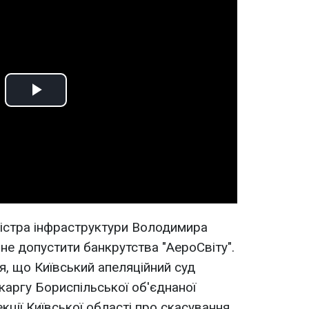
Play
Video
ністра інфраструктури Володимира
не допустити банкрутства "АероСвіту".
ся, що Київський апеляційний суд
аргу Бориспільської об'єднаної
кції Київської області про скасування