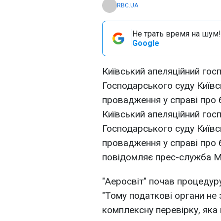
RBC.UA
Не трать время на шум!
Google
Київський апеляційний гос
Господарського суду Київс
провадження у справі про 
Київський апеляційний гос
Господарського суду Київс
провадження у справі про 
повідомляє прес-служба Мін
"Аеросвіт" почав процедуру
"Тому податкові органи не
комплексну перевірку, яка 