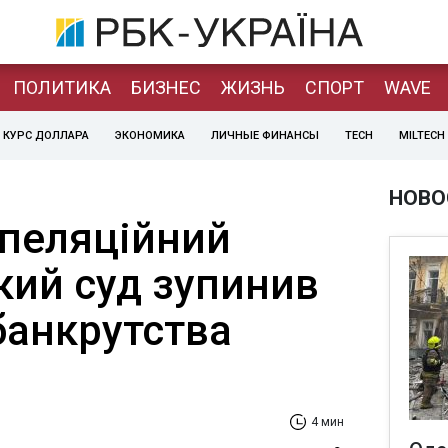
ПОЛИТИКА
БИЗНЕС
ЖИЗНЬ
СПОРТ
WAVE
КУРС ДОЛЛАРА
ЭКОНОМИКА
ЛИЧНЫЕ ФИНАНСЫ
TECH
MILTECH
НОВО
апеляційний
кий суд зупинив
банкрутства
4 мин