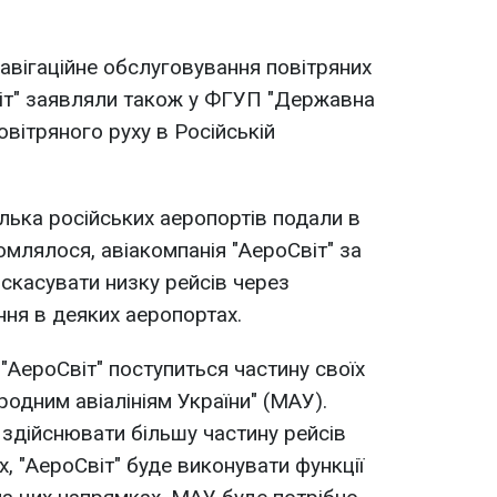
авігаційне обслуговування повітряних
віт" заявляли також у ФГУП "Державна
овітряного руху в Російській
ілька російських аеропортів подали в
домлялося, авіакомпанія "АероСвіт" за
 скасувати низку рейсів через
ня в деяких аеропортах.
"АероСвіт" поступиться частину своїх
родним авіалініям України" (МАУ).
здійснювати більшу частину рейсів
х, "АероСвіт" буде виконувати функції