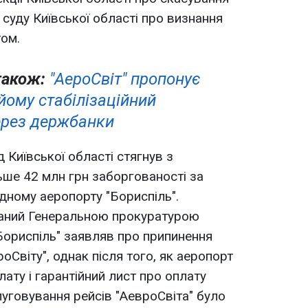
суду Київської області про визнання
том.
також:
"АероСвіт" пропонує
йому стабілізаційний
ерез держбанки
д Київської області стягнув з
льше 42 млн грн заборгованості за
ному аеропорту "Бориспіль".
даний Генеральною прокуратурою
"Бориспіль" заявляв про припинення
оСвіту", однак після того, як аеропорт
ату і гарантійний лист про оплату
слуговування рейсів "АевроСвіта" було