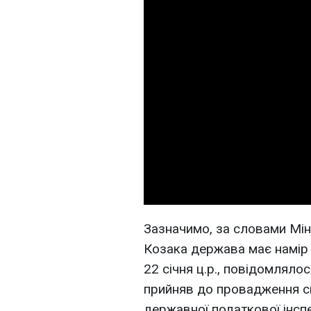
Зазначимо, за словами Мі
Козака держава має намір 
22 січня ц.р., повідомляло
прийняв до провадження ск
державної податкової інспе