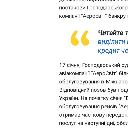
постанови Господарського 
компанії "Аеросвіт" банкру
Читайте 
виділити 
кредит ч
17 січня, Господарський су
авіакомпанії "АероСвіт" бі
обслуговування в Міжнарод
Відповідний позов був по
України. На початку січня 
обслуговування рейсів "Аер
отримав часткову передопл
послуг на наступні дні, об