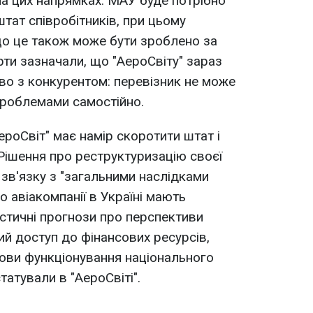
а цих напрямках. МАУ буде потрібно
тат співробітників, при цьому
о це також може бути зроблено за
рти зазначали, що "АероСвіту" зараз
во з конкурентом: перевізник не може
проблемами самостійно.
роСвіт" має намір скоротити штат і
 Рішення про реструктуризацію своєї
 зв'язку з "загальними наслідками
о авіакомпанії в Україні мають
істичні прогнози про перспективи
ий доступ до фінансових ресурсів,
ови функціонування національного
татували в "АероСвіті".