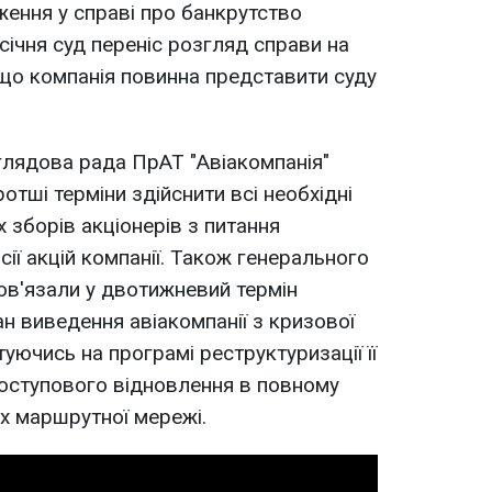
ення у справі про банкрутство
 січня суд переніс розгляд справи на
, що компанія повинна представити суду
глядова рада ПрАТ "Авіакомпанія"
отші терміни здійснити всі необхідні
х зборів акціонерів з питання
ії акцій компанії. Також генерального
ов'язали у двотижневий термін
н виведення авіакомпанії з кризової
нтуючись на програмі реструктуризації її
поступового відновлення в повному
х маршрутної мережі.