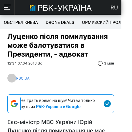
RU
ОБСТРЕЛ КИЕВА
DRONE DEALS
ОРМУЗСКИЙ ПРОЛИВ
Луценко після помилування
може балотуватися в
Президенти, - адвокат
12:34 07.04.2013 Вс
3 мин
RBC.UA
Не трать время на шум! Читай только
суть из
РБК-Украина в Google
Екс-міністр МВС України Юрій
Луценко після помилування не має