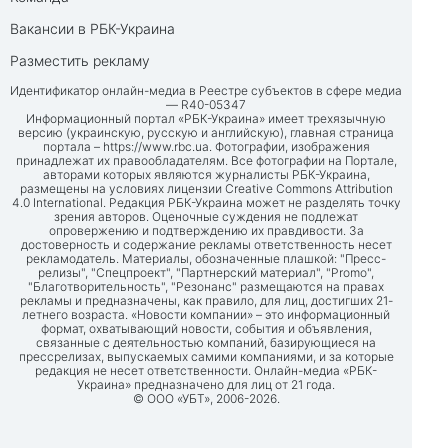
Вакансии в РБК-Украина
Разместить рекламу
Идентификатор онлайн-медиа в Реестре субъектов в сфере медиа
— R40-05347
Информационный портал «РБК-Украина» имеет трехязычную
версию (украинскую, русскую и английскую), главная страница
портала –
https://www.rbc.ua
. Фотографии, изображения
принадлежат их правообладателям. Все фотографии на Портале,
авторами которых являются журналисты РБК-Украина,
размещены на условиях лицензии Creative Commons Attribution
4.0 International. Редакция РБК-Украина может не разделять точку
зрения авторов. Оценочные суждения не подлежат
опровержению и подтверждению их правдивости. За
достоверность и содержание рекламы ответственность несет
рекламодатель. Материалы, обозначенные плашкой: "Пресс-
релизы", "Спецпроект", "Партнерский материал", "Promo",
"Благотворительность", "Резонанс" размещаются на правах
рекламы и предназначены, как правило, для лиц, достигших 21-
летнего возраста. «Новости компании» – это информационный
формат, охватывающий новости, события и объявления,
связанные с деятельностью компаний, базирующиеся на
прессрелизах, выпускаемых самими компаниями, и за которые
редакция не несет ответственности. Онлайн-медиа «РБК-
Украина» предназначено для лиц от 21 года.
© ООО «УБТ», 2006-2026.