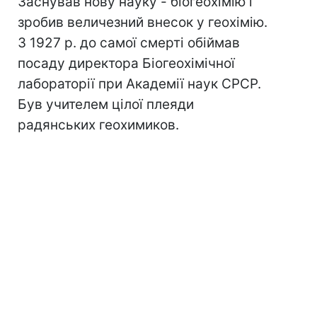
Заснував нову науку - біогеохімію і
зробив величезний внесок у геохімію.
З 1927 р. до самої смерті обіймав
посаду директора Біогеохімічної
лабораторії при Академії наук СРСР.
Був учителем цілої плеяди
радянських геохимиков.