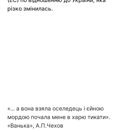
(ЕС) по відношенню до України, яка
різко змінилась.
«... а вона взяла оселедець і єйною
мордою почала мене в харю тикати».
«Ванька», А.П.Чехов