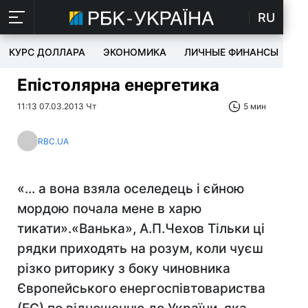
RU
КУРС ДОЛЛАРА
ЭКОНОМИКА
ЛИЧНЫЕ ФИНАНСЫ
T
Епістолярна енергетика
11:13 07.03.2013 Чт
5 мин
RBC.UA
«... а вона взяла оселедець і єйною
мордою почала мене в харю
тикати».«Ванька», А.П.Чехов Тільки ці
рядки приходять на розум, коли чуєш
різко риторику з боку чиновника
Європейського енергоспівтовариства