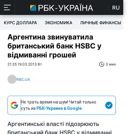
RU
КУРС ДОЛЛАРА
ЭКОНОМИКА
ЛИЧНЫЕ ФИНАНСЫ
T
Аргентина звинуватила
британський банк HSBC у
відмиванні грошей
21:35 19.03.2013 Вт
3 мин
RBC.UA
Не трать время на шум! Читай только
суть из
РБК-Украина в Google
Аргентинські власті підозрюють
британський банк HSBC у відмиванні