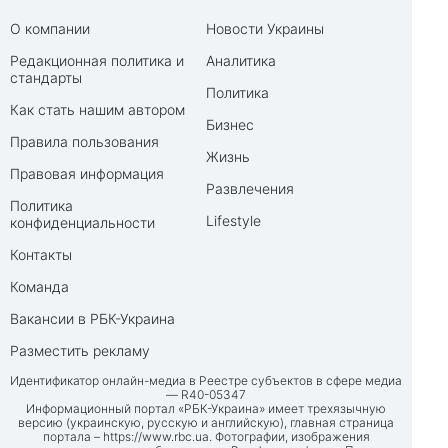
О компании
Новости Украины
Редакционная политика и
Аналитика
стандарты
Политика
Как стать нашим автором
Бизнес
Правила пользования
Жизнь
Правовая информация
Развлечения
Политика
Lifestyle
конфиденциальности
Контакты
Команда
Вакансии в РБК-Украина
Разместить рекламу
Идентификатор онлайн-медиа в Реестре субъектов в сфере медиа
— R40-05347
Информационный портал «РБК-Украина» имеет трехязычную
версию (украинскую, русскую и английскую), главная страница
портала –
https://www.rbc.ua
. Фотографии, изображения