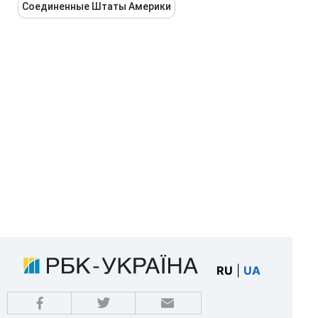
Соединенные Штаты Америки
RU
|
UA