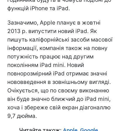
функцій iРhone та iРаd.
Зазначимо, Apple планує в жовтні
2013 р. випустити новий iРad. Як
пишуть каліфорнійські засоби масової
інформації, компанія також на повну
потужність працює над другим
поколінням iРad mini. Новий
повнорозмірний iРad отримає значні
нововведення в зовнішньому вигляді.
Очікується, що по своєму виконанню
він буде значно ближчий до iРad mini,
хоча і збереже свій екран діагоналлю
9,7 дюйма.
Читайте також:
Apple, Google,