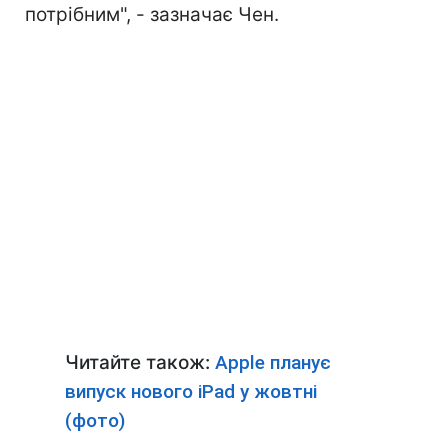
потрібним", - зазначає Чен.
Читайте також:
Apple планує
випуск нового іРad у жовтні
(фото)