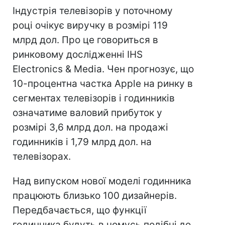
Індустрія телевізорів у поточному
році очікує виручку в розмірі 119
млрд дол. Про це говориться в
ринковому дослідженні IHS
Electronics & Media. Чен прогнозує, що
10-процентна частка Apple на ринку в
сегментах телевізорів і годинників
означатиме валовий прибуток у
розмірі 3,6 млрд дол. на продажі
годинників і 1,79 млрд дол. на
телевізорах.
Над випуском нової моделі годинника
працюють близько 100 дизайнерів.
Передбачається, що функції
годинника будуть в чомусь подібні до